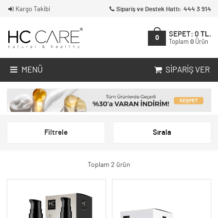
Kargo Takibi
Sipariş ve Destek Hattı: 444 3 914
SEPET:
0
TL.
0
Toplam
0
Ürün
MENÜ
SIPARIŞ VER
Filtrele
Sırala
Toplam 2 ürün