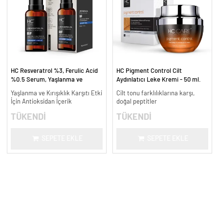
HC Resveratrol %3, Ferulic Acid
HC Pigment Control Cilt
%0.5 Serum, Yaşlanma ve
Aydınlatıcı Leke Kremi - 50 ml.
Kırışıklık Karşıtı - 30 ml.
Yaşlanma ve Kırışıklık Karşıtı Etki
Cilt tonu farklılıklarına karşı,
İçin Antioksidan İçerik
doğal peptitler
TÜKENDİ
TÜKENDİ
SEPETE EKLE
SEPETE EKLE