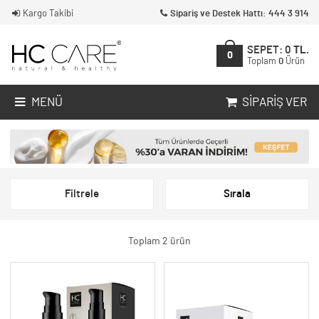
Kargo Takibi
Sipariş ve Destek Hattı: 444 3 914
SEPET:
0
TL.
0
Toplam
0
Ürün
MENÜ
SIPARIŞ VER
Filtrele
Sırala
Toplam 2 ürün