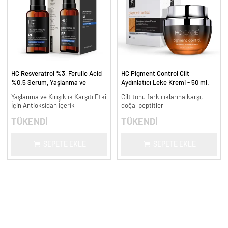
HC Resveratrol %3, Ferulic Acid
HC Pigment Control Cilt
%0.5 Serum, Yaşlanma ve
Aydınlatıcı Leke Kremi - 50 ml.
Kırışıklık Karşıtı - 30 ml.
Yaşlanma ve Kırışıklık Karşıtı Etki
Cilt tonu farklılıklarına karşı,
İçin Antioksidan İçerik
doğal peptitler
TÜKENDİ
TÜKENDİ
SEPETE EKLE
SEPETE EKLE