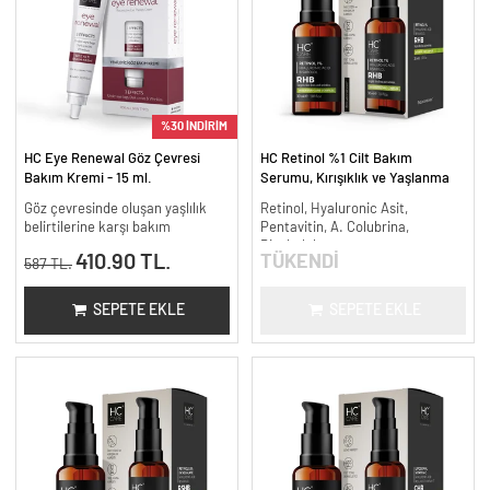
%30 İNDİRİM
HC Eye Renewal Göz Çevresi
HC Retinol %1 Cilt Bakım
Bakım Kremi - 15 ml.
Serumu, Kırışıklık ve Yaşlanma
Karşıtı - 30 ml.
Göz çevresinde oluşan yaşlılık
Retinol, Hyaluronic Asit,
belirtilerine karşı bakım
Pentavitin, A. Colubrina,
Bisabolol
410.90 TL.
TÜKENDİ
587 TL.
SEPETE EKLE
SEPETE EKLE