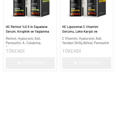
HC Retinol %0.5 In Squalane
HC Lipozomal C Vitamini
Serum, Kırışıklık ve Yaşlanma
Serumu, Leke Karşıtı ve
Karşıtı - 30 ml.
Aydınlatıcı - 30 ml.
Retinol, Hyaluronic Asit,
C Vitamini, Hyaluronic Asit,
Pentavitin, A. Colubrina,
Yeniden Diriliş Bitkisi, Pentavitin
Bisabolol
TÜKENDİ
TÜKENDİ
SEPETE EKLE
SEPETE EKLE