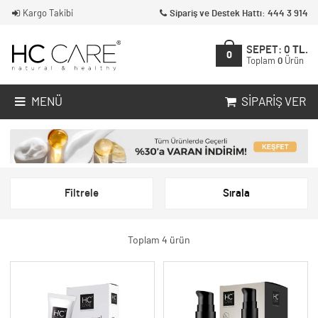
Kargo Takibi
Sipariş ve Destek Hattı: 444 3 914
SEPET:
0
TL.
0
Toplam
0
Ürün
MENÜ
SIPARIŞ VER
Filtrele
Sırala
Toplam 4 ürün