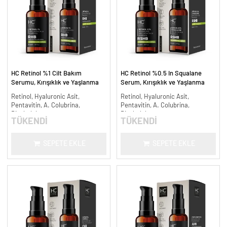
HC Retinol %1 Cilt Bakım
HC Retinol %0.5 In Squalane
Serumu, Kırışıklık ve Yaşlanma
Serum, Kırışıklık ve Yaşlanma
Karşıtı - 30 ml.
Karşıtı - 30 ml.
Retinol, Hyaluronic Asit,
Retinol, Hyaluronic Asit,
Pentavitin, A. Colubrina,
Pentavitin, A. Colubrina,
Bisabolol
Bisabolol
TÜKENDİ
TÜKENDİ
SEPETE EKLE
SEPETE EKLE