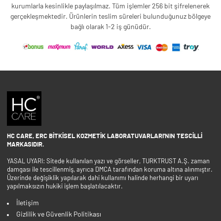
kurumlarla kesinlikle paylaşılmaz. Tüm işlemler 256 bit şifrelenerek
gerçekleşmektedir. Ürünlerin teslim süreleri bulunduğunuz bölgeye
bağlı olarak 1-2 iş günüdür.
HC CARE, ERC BITKISEL KOZMETIK LABORATUVARLARI'NIN TESCILLI
MARKASIDIR.
YASAL UYARI: Sitede kullanılan yazı ve görseller, TURKTRUST A.Ş. zaman
damgası ile tescillenmiş, ayrıca DMCA tarafından koruma altına alınmıştır.
Üzerinde değişiklik yapılarak dahi kullanımı halinde herhangi bir uyarı
yapılmaksızın hukiki işlem başlatılacaktır.
İletişim
Gizlilik ve Güvenlik Politikası