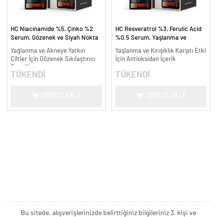
HC Niacinamide %5, Çinko %2
HC Resveratrol %3, Ferulic Acid
Serum, Gözenek ve Siyah Nokta
%0.5 Serum, Yaşlanma ve
Oluşumunu Gidermeye Yardımcı -
Kırışıklık Karşıtı - 30 ml.
Yağlanma ve Akneye Yatkın
Yaşlanma ve Kırışıklık Karşıtı Etki
30 ml.
Ciltler İçin Gözenek Sıkılaştırıcı
İçin Antioksidan İçerik
Formül
TÜKENDİ
TÜKENDİ
SEPETE EKLE
SEPETE EKLE
Bu sitede, alışverişlerinizde belirttiğiniz bilgileriniz 3. kişi ve