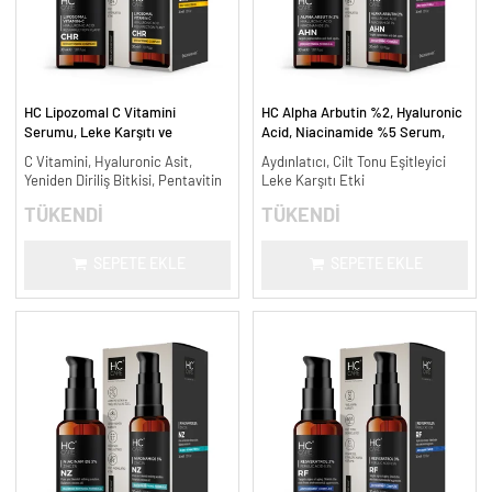
HC Lipozomal C Vitamini
HC Alpha Arbutin %2, Hyaluronic
Serumu, Leke Karşıtı ve
Acid, Niacinamide %5 Serum,
Aydınlatıcı - 30 ml.
Leke Karşıtı ve Aydınlatıcı - 30
C Vitamini, Hyaluronic Asit,
Aydınlatıcı, Cilt Tonu Eşitleyici
ml.
Yeniden Diriliş Bitkisi, Pentavitin
Leke Karşıtı Etki
TÜKENDİ
TÜKENDİ
SEPETE EKLE
SEPETE EKLE