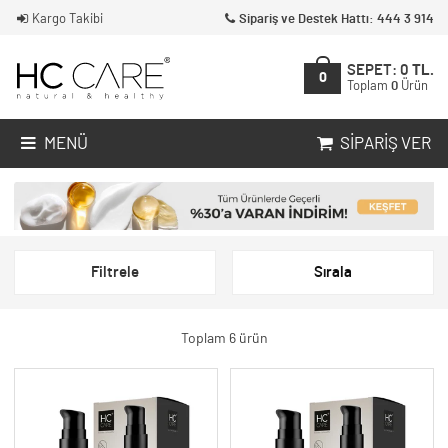
Kargo Takibi
Sipariş ve Destek Hattı: 444 3 914
SEPET:
0
TL.
0
Toplam
0
Ürün
MENÜ
SIPARIŞ VER
Filtrele
Sırala
Toplam 6 ürün