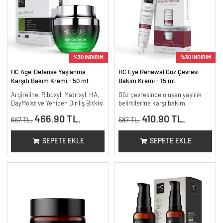
%30 İNDİRİM
%30 İNDİRİM
HC Age-Defense Yaşlanma
HC Eye Renewal Göz Çevresi
Karşıtı Bakım Kremi - 50 ml.
Bakım Kremi - 15 ml.
Argireline, Riboxyl, Matrixyl, HA,
Göz çevresinde oluşan yaşlılık
DayMoist ve Yeniden Diriliş Bitkisi
belirtilerine karşı bakım
466.90 TL.
410.90 TL.
667 TL.
587 TL.
SEPETE EKLE
SEPETE EKLE