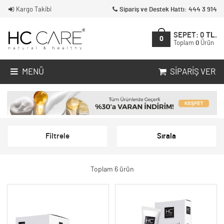
Kargo Takibi
Sipariş ve Destek Hattı: 444 3 914
SEPET:
0
TL.
0
Toplam
0
Ürün
MENÜ
SIPARIŞ VER
Filtrele
Sırala
Toplam 6 ürün