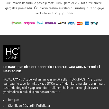
kurumlarla kesinlikle paylaşılmaz. Tüm işlemler 256 bit şifrelenerek
gerçekleşmektedir. Ürünlerin teslim süreleri bulunduğunuz bölgeye
bağlı olarak 1-2 iş günüdür.
HC CARE, ERC BITKISEL KOZMETIK LABORATUVARLARI'NIN TESCILLI
MARKASIDIR.
YASAL UYARI: Sitede kullanılan yazı ve görseller, TURKTRUST A.Ş. zaman
damgası ile tescillenmiş, ayrıca DMCA tarafından koruma altına alınmıştır.
Üzerinde değişiklik yapılarak dahi kullanımı halinde herhangi bir uyarı
yapılmaksızın hukiki işlem başlatılacaktır.
İletişim
Gizlilik ve Güvenlik Politikası