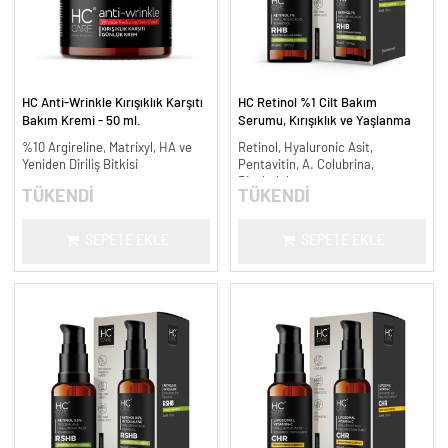
HC Anti-Wrinkle Kırışıklık Karşıtı
HC Retinol %1 Cilt Bakım
Bakım Kremi - 50 ml.
Serumu, Kırışıklık ve Yaşlanma
Karşıtı - 30 ml.
%10 Argireline, Matrixyl, HA ve
Retinol, Hyaluronic Asit,
Yeniden Diriliş Bitkisi
Pentavitin, A. Colubrina,
Bisabolol
TÜKENDİ
TÜKENDİ
SEPETE EKLE
SEPETE EKLE