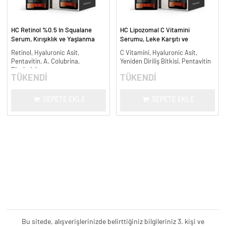
HC Retinol %0.5 In Squalane
HC Lipozomal C Vitamini
Serum, Kırışıklık ve Yaşlanma
Serumu, Leke Karşıtı ve
Karşıtı - 30 ml.
Aydınlatıcı - 30 ml.
Retinol, Hyaluronic Asit,
C Vitamini, Hyaluronic Asit,
Pentavitin, A. Colubrina,
Yeniden Diriliş Bitkisi, Pentavitin
Bisabolol
TÜKENDİ
TÜKENDİ
SEPETE EKLE
SEPETE EKLE
Bu sitede, alışverişlerinizde belirttiğiniz bilgileriniz 3. kişi ve