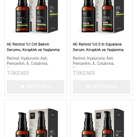
HC Retinol %1 Cilt Bakım
HC Retinol %0.5 In Squalane
Serumu, Kırışıklık ve Yaşlanma
Serum, Kırışıklık ve Yaşlanma
Karşıtı - 30 ml.
Karşıtı - 30 ml.
Retinol, Hyaluronic Asit,
Retinol, Hyaluronic Asit,
Pentavitin, A. Colubrina,
Pentavitin, A. Colubrina,
Bisabolol
Bisabolol
TÜKENDİ
TÜKENDİ
SEPETE EKLE
SEPETE EKLE