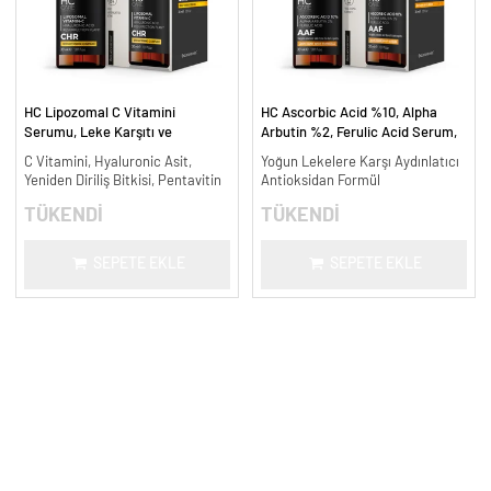
HC Lipozomal C Vitamini
HC Ascorbic Acid %10, Alpha
Serumu, Leke Karşıtı ve
Arbutin %2, Ferulic Acid Serum,
Aydınlatıcı - 30 ml.
Koyu ve Yoğun Leke Karşıtı - 30
C Vitamini, Hyaluronic Asit,
Yoğun Lekelere Karşı Aydınlatıcı
ml.
Yeniden Diriliş Bitkisi, Pentavitin
Antioksidan Formül
TÜKENDİ
TÜKENDİ
SEPETE EKLE
SEPETE EKLE