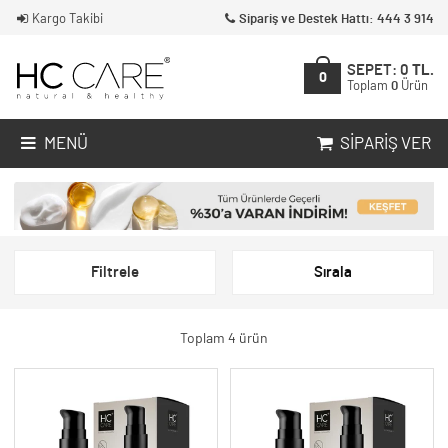
Kargo Takibi
Sipariş ve Destek Hattı: 444 3 914
SEPET:
0
TL.
0
Toplam
0
Ürün
MENÜ
SIPARIŞ VER
Filtrele
Sırala
Toplam 4 ürün