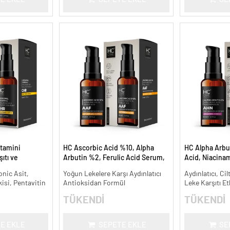
tamini
HC Ascorbic Acid %10, Alpha
HC Alpha Arbu
ıtı ve
Arbutin %2, Ferulic Acid Serum,
Acid, Niacina
Koyu ve Yoğun Leke Karşıtı - 30
Leke Karşıtı ve
onic Asit,
Yoğun Lekelere Karşı Aydınlatıcı
Aydınlatıcı, Cil
ml.
kisi, Pentavitin
Antioksidan Formül
Leke Karşıtı Et
TÜKENDİ
TÜKENDİ
E EKLE
SEPETE EKLE
SE