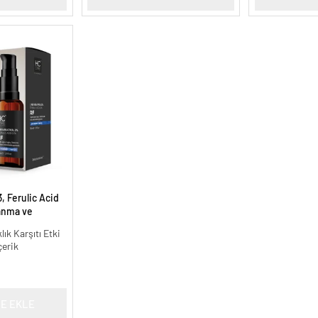
, Ferulic Acid
anma ve
30 ml.
lık Karşıtı Etki
çerik
E EKLE