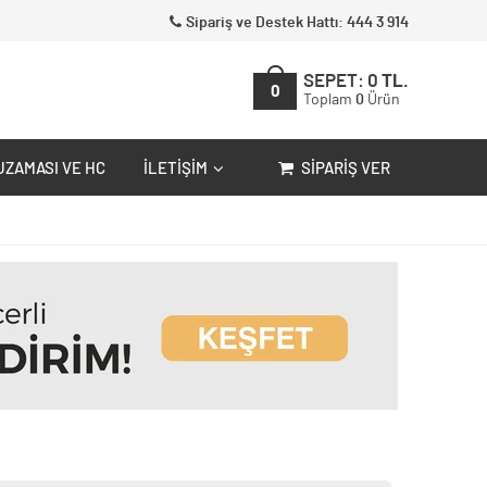
Sipariş ve Destek Hattı: 444 3 914
SEPET:
0
TL.
0
Toplam
0
Ürün
UZAMASI VE HC
İLETIŞIM
SIPARIŞ VER