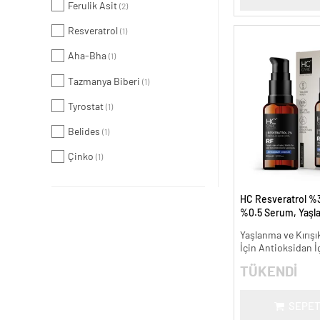
Ferulik Asit
(2)
Resveratrol
(1)
Aha-Bha
(1)
Tazmanya Biberi
(1)
Tyrostat
(1)
Belides
(1)
Çinko
(1)
HC Resveratrol %3
%0.5 Serum, Yaşl
Kırışıklık Karşıtı - 
Yaşlanma ve Kırışık
İçin Antioksidan İ
TÜKENDİ
SEPET