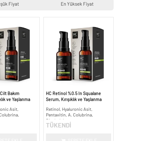
şük Fiyat
En Yüksek Fiyat
Cilt Bakım
HC Retinol %0.5 In Squalane
klık ve Yaşlanma
Serum, Kırışıklık ve Yaşlanma
Karşıtı - 30 ml.
onic Asit,
Retinol, Hyaluronic Asit,
 Colubrina,
Pentavitin, A. Colubrina,
Bisabolol
TÜKENDİ
PETE EKLE
SEPETE EKLE