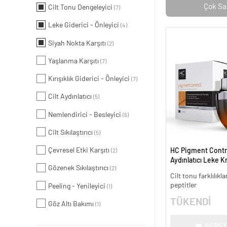
Çok Sa
Cilt Tonu Dengeleyici
(7)
Leke Giderici - Önleyici
(4)
Siyah Nokta Karşıtı
(2)
Yaşlanma Karşıtı
(7)
Kırışıklık Giderici - Önleyici
(7)
Cilt Aydınlatıcı
(5)
Nemlendirici - Besleyici
(5)
Cilt Sıkılaştırıcı
(5)
Çevresel Etki Karşıtı
HC Pigment Contro
(2)
Aydınlatıcı Leke K
Gözenek Sıkılaştırıcı
(2)
Cilt tonu farklılıkl
peptitler
Peeling - Yenileyici
(1)
TÜKENDİ
Göz Altı Bakımı
(1)
SEPET