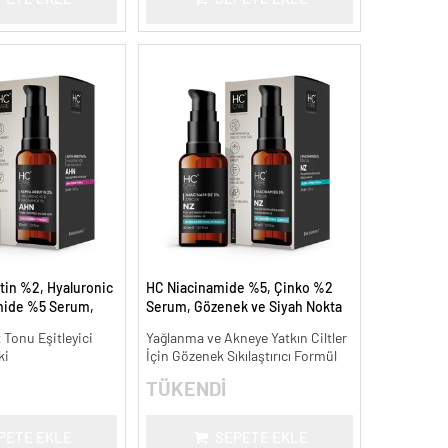
tin %2, Hyaluronic
HC Niacinamide %5, Çinko %2
mide %5 Serum,
Serum, Gözenek ve Siyah Nokta
 Aydınlatıcı - 30 ml.
Oluşumunu Gidermeye Yardımcı
t Tonu Eşitleyici
Yağlanma ve Akneye Yatkın Ciltler
- 30 ml.
ki
İçin Gözenek Sıkılaştırıcı Formül
TÜKENDİ
PETE EKLE
SEPETE EKLE