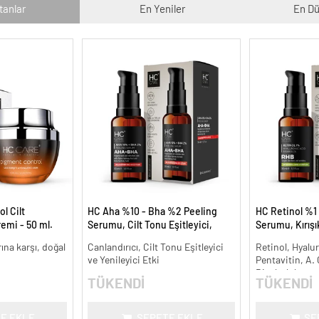
tanlar
En Yeniler
En Dü
l Cilt
HC Aha %10 - Bha %2 Peeling
HC Retinol %1 
remi - 50 ml.
Serumu, Cilt Tonu Eşitleyici,
Serumu, Kırışı
Canlandırıcı - 30 ml.
Karşıtı - 30 ml.
arına karşı, doğal
Canlandırıcı, Cilt Tonu Eşitleyici
Retinol, Hyalur
ve Yenileyici Etki
Pentavitin, A.
Bisabolol
TÜKENDİ
TÜKENDİ
E EKLE
SEPETE EKLE
SE