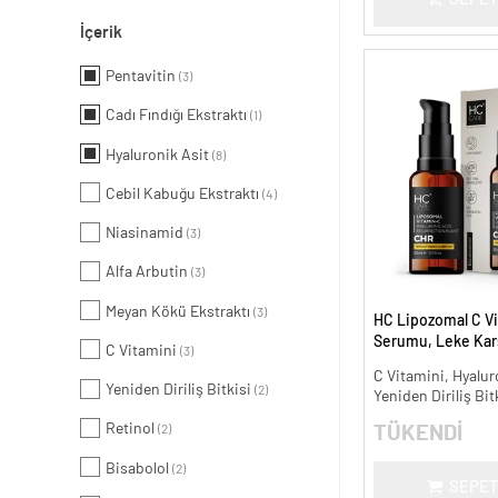
İçerik
Pentavitin
(3)
Cadı Fındığı Ekstraktı
(1)
Hyaluronik Asit
(8)
Cebil Kabuğu Ekstraktı
(4)
Niasinamid
(3)
Alfa Arbutin
(3)
Meyan Kökü Ekstraktı
(3)
HC Lipozomal C Vi
Serumu, Leke Karş
C Vitamini
(3)
Aydınlatıcı - 30 ml.
C Vitamini, Hyalur
Yeniden Diriliş Bitkisi
(2)
Yeniden Diriliş Bit
Retinol
TÜKENDİ
(2)
Bisabolol
(2)
SEPET