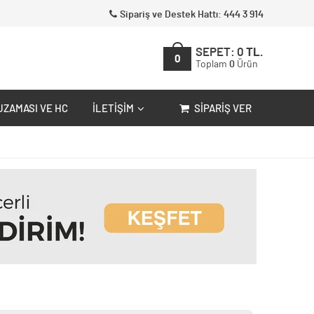
Sipariş ve Destek Hattı: 444 3 914
SEPET:
0
TL.
0
Toplam
0
Ürün
UZAMASI VE HC
İLETIŞIM
SIPARIŞ VER