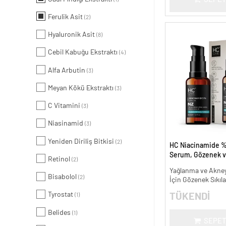
Ferulik Asit
(2)
Hyaluronik Asit
(8)
Cebil Kabuğu Ekstraktı
(4)
Alfa Arbutin
(3)
Meyan Kökü Ekstraktı
(3)
C Vitamini
(3)
Niasinamid
(3)
Yeniden Diriliş Bitkisi
(2)
HC Niacinamide %
Serum, Gözenek v
Retinol
(2)
Oluşumunu Gider
Yağlanma ve Akneye
- 30 ml.
Bisabolol
(2)
İçin Gözenek Sıkıla
Tyrostat
TÜKENDİ
(1)
Belides
(1)
SEPET