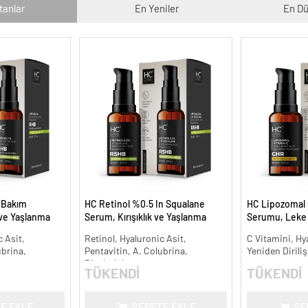
tanlar
En Yeniler
En Dü
t Bakım
HC Retinol %0.5 In Squalane
HC Lipozomal 
 ve Yaşlanma
Serum, Kırışıklık ve Yaşlanma
Serumu, Leke K
Karşıtı - 30 ml.
Aydınlatıcı - 30
 Asit,
Retinol, Hyaluronic Asit,
C Vitamini, Hy
ubrina,
Pentavitin, A. Colubrina,
Yeniden Diriliş
Bisabolol
TÜKENDİ
TÜKENDİ
E EKLE
SEPETE EKLE
SE