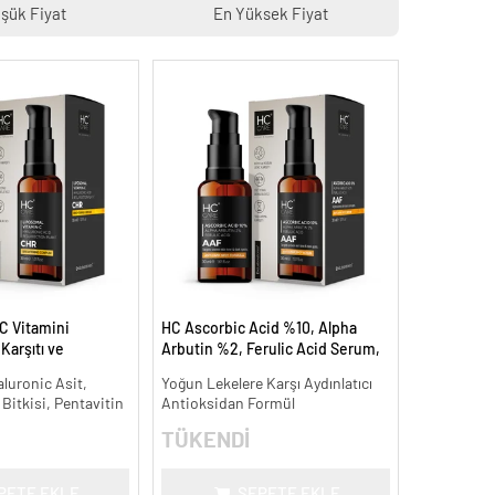
şük Fiyat
En Yüksek Fiyat
C Vitamini
HC Ascorbic Acid %10, Alpha
arşıtı ve
Arbutin %2, Ferulic Acid Serum,
 ml.
Koyu ve Yoğun Leke Karşıtı - 30
aluronic Asit,
Yoğun Lekelere Karşı Aydınlatıcı
ml.
 Bitkisi, Pentavitin
Antioksidan Formül
TÜKENDİ
PETE EKLE
SEPETE EKLE