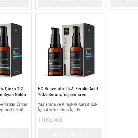
5, Çinko %2
HC Resveratrol %3, Ferulic Acid
e Siyah Nokta
%0.5 Serum, Yaşlanma ve
meye Yardımcı
Kırışıklık Karşıtı - 30 ml.
 Yatkın Ciltler
Yaşlanma ve Kırışıklık Karşıtı Etki
ştırıcı Formül
İçin Antioksidan İçerik
TÜKENDİ
E EKLE
SEPETE EKLE