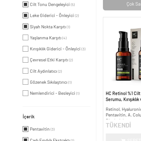
Çok Sa
Cilt Tonu Dengeleyici
(5)
Leke Giderici - Önleyici
(2)
Siyah Nokta Karşıtı
(1)
Yaşlanma Karşıtı
(4)
Kırışıklık Giderici - Önleyici
(3)
Çevresel Etki Karşıtı
(2)
Cilt Aydınlatıcı
(2)
Gözenek Sıkılaştırıcı
(1)
Nemlendirici - Besleyici
HC Retinol %1 Cil
(1)
Serumu, Kırışıklık
Karşıtı - 30 ml.
Retinol, Hyaluronic
Pentavitin, A. Col
İçerik
Bisabolol
TÜKENDİ
Pentavitin
(3)
Cadı Fındığı Ekstraktı
SEPET
(1)