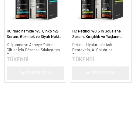
HC Niacinamide %5, Çinko %2
HC Retinol %0.5 In Squalane
Serum, Gözenek ve Siyah Nokta
Serum, Kırışıklık ve Yaşlanma
Oluşumunu Gidermeye Yardımcı -
Karşıtı - 30 ml.
Yağlanma ve Akneye Yatkın
Retinol, Hyaluronic Asit,
30 ml.
Ciltler İçin Gözenek Sıkılaştırıcı
Pentavitin, A. Colubrina,
Formül
Bisabolol
TÜKENDİ
TÜKENDİ
SEPETE EKLE
SEPETE EKLE