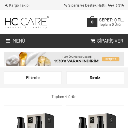
Kargo Takibi
Sipariş ve Destek Hattı: 444 3 914
SEPET:
0
TL.
0
Toplam
0
Ürün
MENÜ
SIPARIŞ VER
Filtrele
Sırala
Toplam 4 ürün