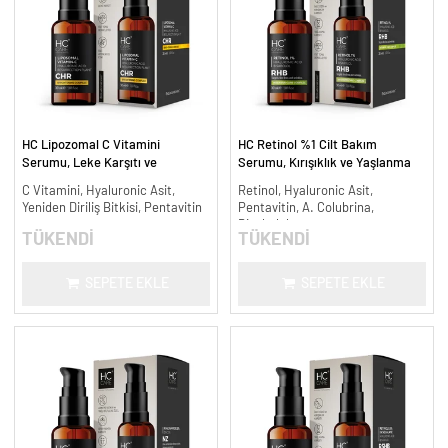
HC Lipozomal C Vitamini
HC Retinol %1 Cilt Bakım
Serumu, Leke Karşıtı ve
Serumu, Kırışıklık ve Yaşlanma
Aydınlatıcı - 30 ml.
Karşıtı - 30 ml.
C Vitamini, Hyaluronic Asit,
Retinol, Hyaluronic Asit,
Yeniden Diriliş Bitkisi, Pentavitin
Pentavitin, A. Colubrina,
Bisabolol
TÜKENDİ
TÜKENDİ
SEPETE EKLE
SEPETE EKLE