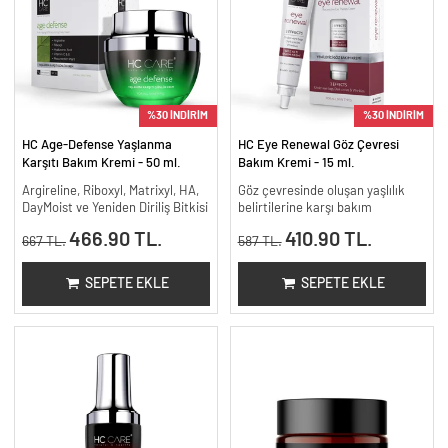
%30 İNDİRİM
%30 İNDİRİM
HC Age-Defense Yaşlanma
HC Eye Renewal Göz Çevresi
Karşıtı Bakım Kremi - 50 ml.
Bakım Kremi - 15 ml.
Argireline, Riboxyl, Matrixyl, HA,
Göz çevresinde oluşan yaşlılık
DayMoist ve Yeniden Diriliş Bitkisi
belirtilerine karşı bakım
466.90 TL.
410.90 TL.
667 TL.
587 TL.
SEPETE EKLE
SEPETE EKLE