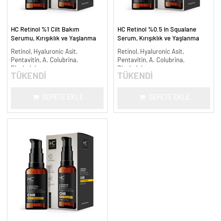
HC Retinol %1 Cilt Bakım
HC Retinol %0.5 In Squalane
Serumu, Kırışıklık ve Yaşlanma
Serum, Kırışıklık ve Yaşlanma
Karşıtı - 30 ml.
Karşıtı - 30 ml.
Retinol, Hyaluronic Asit,
Retinol, Hyaluronic Asit,
Pentavitin, A. Colubrina,
Pentavitin, A. Colubrina,
Bisabolol
Bisabolol
TÜKENDİ
TÜKENDİ
SEPETE EKLE
SEPETE EKLE