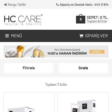
Kargo Takibi
Sipariş ve Destek Hattı: 444 3 914
SEPET:
0
TL.
0
Toplam
0
Ürün
MENÜ
SIPARIŞ VER
Filtrele
Sırala
Toplam 7 ürün