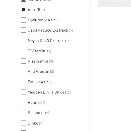
Aha-Bha
(1)
Hyaluronik Asit
(8)
Cebil Kabuğu Ekstraktı
(4)
Meyan Kökü Ekstraktı
(3)
C Vitamini
(3)
Niasinamid
(3)
Alfa Arbutin
(3)
Ferulik Asit
(2)
Yeniden Diriliş Bitkisi
(2)
Retinol
(2)
Bisabolol
(2)
Çinko
(1)