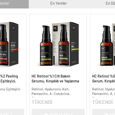
tanlar
En Yeniler
En Dü
 %2 Peeling
HC Retinol %1 Cilt Bakım
HC Retinol %0
Eşitleyici,
Serumu, Kırışıklık ve Yaşlanma
Serum, Kırışık
l.
Karşıtı - 30 ml.
Karşıtı - 30 ml.
onu Eşitleyici
Retinol, Hyaluronic Asit,
Retinol, Hyalur
Pentavitin, A. Colubrina,
Pentavitin, A.
Bisabolol
Bisabolol
TÜKENDİ
TÜKENDİ
E EKLE
SEPETE EKLE
SE