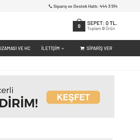
Sipariş ve Destek Hattı: 444 3 914
SEPET:
0
TL.
0
Toplam
0
Ürün
UZAMASI VE HC
İLETIŞIM
SIPARIŞ VER