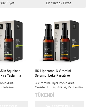
şük Fiyat
En Yüksek Fiyat
.5 In Squalane
HC Lipozomal C Vitamini
lık ve Yaşlanma
Serumu, Leke Karşıtı ve
Aydınlatıcı - 30 ml.
onic Asit,
C Vitamini, Hyaluronic Asit,
 Colubrina,
Yeniden Diriliş Bitkisi, Pentavitin
TÜKENDİ
PETE EKLE
SEPETE EKLE