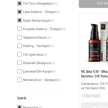
Çok Sa
Cilt Tonu Dengeleyici
(4)
Leke Giderici - Önleyici
(1)
Siyah Nokta Karşıtı
(1)
Kırışıklık Giderici - Önleyici
(3)
Yaşlanma Karşıtı
(2)
Peeling - Yenileyici
(1)
Cilt Aydınlatıcı
(1)
Gözenek Sıkılaştırıcı
(1)
Çevresel Etki Karşıtı
HC Aha %10 - Bha
(1)
Serumu, Cilt Tonu 
Nemlendirici - Besleyici
(1)
Canlandırıcı - 30 m
Canlandırıcı, Cilt T
ve Yenileyici Etki
TÜKENDİ
İçerik
Pentavitin
SEPET
(3)