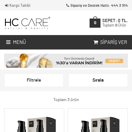
Kargo Takibi
Sipariş ve Destek Hattı: 444 3 914
SEPET:
0
TL.
0
Toplam
0
Ürün
MENÜ
SIPARIŞ VER
Filtrele
Sırala
Toplam 3 ürün