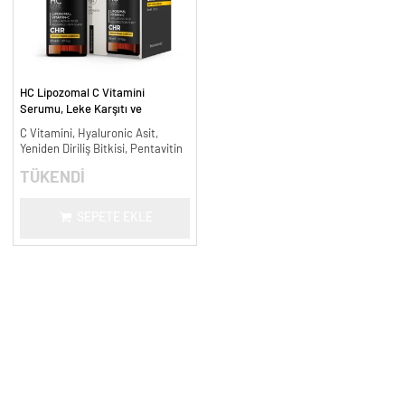
HC Lipozomal C Vitamini
Serumu, Leke Karşıtı ve
Aydınlatıcı - 30 ml.
C Vitamini, Hyaluronic Asit,
Yeniden Diriliş Bitkisi, Pentavitin
TÜKENDİ
SEPETE EKLE