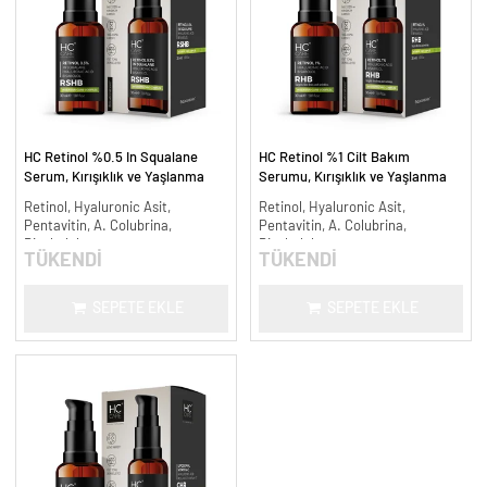
HC Retinol %0.5 In Squalane
HC Retinol %1 Cilt Bakım
Serum, Kırışıklık ve Yaşlanma
Serumu, Kırışıklık ve Yaşlanma
Karşıtı - 30 ml.
Karşıtı - 30 ml.
Retinol, Hyaluronic Asit,
Retinol, Hyaluronic Asit,
Pentavitin, A. Colubrina,
Pentavitin, A. Colubrina,
Bisabolol
Bisabolol
TÜKENDİ
TÜKENDİ
SEPETE EKLE
SEPETE EKLE