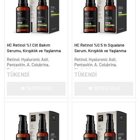
HC Retinol %1 Cilt Bakım
HC Retinol %0.5 In Squalane
Serumu, Kırışıklık ve Yaşlanma
Serum, Kırışıklık ve Yaşlanma
Karşıtı - 30 ml.
Karşıtı - 30 ml.
Retinol, Hyaluronic Asit,
Retinol, Hyaluronic Asit,
Pentavitin, A. Colubrina,
Pentavitin, A. Colubrina,
Bisabolol
Bisabolol
TÜKENDİ
TÜKENDİ
SEPETE EKLE
SEPETE EKLE