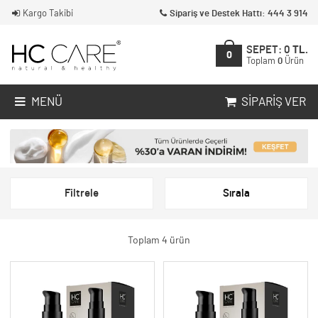
Kargo Takibi
Sipariş ve Destek Hattı: 444 3 914
SEPET:
0
TL.
0
Toplam
0
Ürün
MENÜ
SIPARIŞ VER
Filtrele
Sırala
Toplam 4 ürün