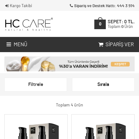
Kargo Takibi
Sipariş ve Destek Hattı: 444 3 914
SEPET:
0
TL.
0
Toplam
0
Ürün
MENÜ
SIPARIŞ VER
Filtrele
Sırala
Toplam 4 ürün