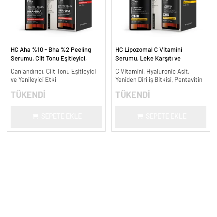
HC Aha %10 - Bha %2 Peeling
HC Lipozomal C Vitamini
Serumu, Cilt Tonu Eşitleyici,
Serumu, Leke Karşıtı ve
Canlandırıcı - 30 ml.
Aydınlatıcı - 30 ml.
Canlandırıcı, Cilt Tonu Eşitleyici
C Vitamini, Hyaluronic Asit,
ve Yenileyici Etki
Yeniden Diriliş Bitkisi, Pentavitin
TÜKENDİ
TÜKENDİ
SEPETE EKLE
SEPETE EKLE