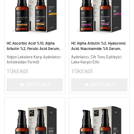
HC Ascorbic Acid %10, Alpha
HC Alpha Arbutin %2, Hyaluronic
Arbutin %2, Ferulic Acid Serum,
Acid, Niacinamide %5 Serum,
Koyu ve Yoğun Leke Karşıtı - 30
Leke Karşıtı ve Aydınlatıcı - 30
Yoğun Lekelere Karşı Aydınlatıcı
Aydınlatıcı, Cilt Tonu Eşitleyici
ml.
ml.
Antioksidan Formül
Leke Karşıtı Etki
TÜKENDİ
TÜKENDİ
SEPETE EKLE
SEPETE EKLE