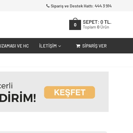
Sipariş ve Destek Hattı: 444 3 914
SEPET:
0
TL.
0
Toplam
0
Ürün
UZAMASI VE HC
İLETIŞIM
SIPARIŞ VER