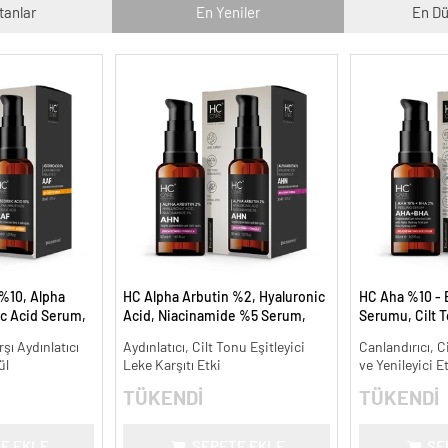
tanlar
En Yeniler
En Dü
%10, Alpha
HC Alpha Arbutin %2, Hyaluronic
HC Aha %10 - 
ic Acid Serum,
Acid, Niacinamide %5 Serum,
Serumu, Cilt T
e Karşıtı - 30
Leke Karşıtı ve Aydınlatıcı - 30 ml.
Canlandırıcı - 
şı Aydınlatıcı
Aydınlatıcı, Cilt Tonu Eşitleyici
Canlandırıcı, C
ül
Leke Karşıtı Etki
ve Yenileyici E
TÜKENDİ
TÜKENDİ
E EKLE
SEPETE EKLE
SE