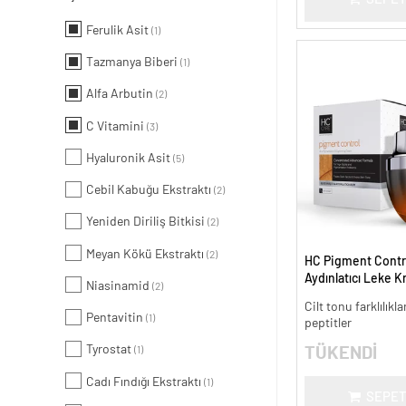
Ferulik Asit
(1)
Tazmanya Biberi
(1)
Alfa Arbutin
(2)
C Vitamini
(3)
Hyaluronik Asit
(5)
Cebil Kabuğu Ekstraktı
(2)
Yeniden Diriliş Bitkisi
(2)
Meyan Kökü Ekstraktı
(2)
HC Pigment Contro
Aydınlatıcı Leke K
Niasinamid
(2)
Cilt tonu farklılıkl
Pentavitin
(1)
peptitler
Tyrostat
TÜKENDİ
(1)
Cadı Fındığı Ekstraktı
(1)
SEPET