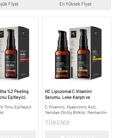
şük Fiyat
En Yüksek Fiyat
Bha %2 Peeling
HC Lipozomal C Vitamini
onu Eşitleyici,
Serumu, Leke Karşıtı ve
30 ml.
Aydınlatıcı - 30 ml.
ilt Tonu Eşitleyici
C Vitamini, Hyaluronic Asit,
tki
Yeniden Diriliş Bitkisi, Pentavitin
TÜKENDİ
PETE EKLE
SEPETE EKLE