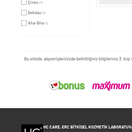
Çinko
(1)
Belides
(1)
Aha-Bha
(1)
Bu sitede, alışverişlerinizde belirttiğiniz bilgileriniz 3. 
HC CARE, ERC BITKISEL KOZMETIK LABORATUVA