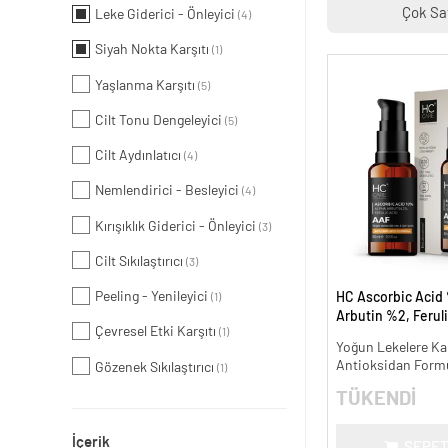
Çok Sa
Leke Giderici - Önleyici
(4)
Siyah Nokta Karşıtı
(1)
Yaşlanma Karşıtı
(5)
Cilt Tonu Dengeleyici
(5)
Cilt Aydınlatıcı
(4)
Nemlendirici - Besleyici
(4)
Kırışıklık Giderici - Önleyici
(3)
Cilt Sıkılaştırıcı
(3)
Peeling - Yenileyici
HC Ascorbic Acid 
(1)
Arbutin %2, Ferul
Çevresel Etki Karşıtı
(1)
Koyu ve Yoğun Lek
Yoğun Lekelere Kar
ml.
Antioksidan Form
Gözenek Sıkılaştırıcı
(1)
TÜKENDİ
İçerik
SEPET