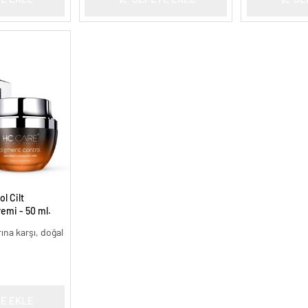
l Cilt
remi - 50 ml.
arına karşı, doğal
E EKLE