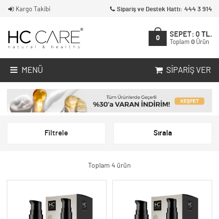
Kargo Takibi
Sipariş ve Destek Hattı: 444 3 914
SEPET:
0
TL.
0
Toplam
0
Ürün
MENÜ
SIPARIŞ VER
Filtrele
Sırala
Toplam 4 ürün