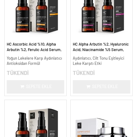
HC Ascorbic Acid %10, Alpha
HC Alpha Arbutin %2, Hyaluronic
Arbutin %2, Ferulic Acid Serum,
Acid, Niacinamide %5 Serum,
Koyu ve Yoğun Leke Karşıtı - 30
Leke Karşıtı ve Aydınlatıcı - 30
Yoğun Lekelere Karşı Aydınlatıcı
Aydınlatıcı, Cilt Tonu Eşitleyici
ml.
ml.
Antioksidan Formül
Leke Karşıtı Etki
TÜKENDİ
TÜKENDİ
SEPETE EKLE
SEPETE EKLE