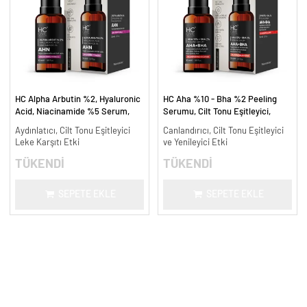
HC Alpha Arbutin %2, Hyaluronic
HC Aha %10 - Bha %2 Peeling
Acid, Niacinamide %5 Serum,
Serumu, Cilt Tonu Eşitleyici,
Leke Karşıtı ve Aydınlatıcı - 30
Canlandırıcı - 30 ml.
Aydınlatıcı, Cilt Tonu Eşitleyici
Canlandırıcı, Cilt Tonu Eşitleyici
ml.
Leke Karşıtı Etki
ve Yenileyici Etki
TÜKENDİ
TÜKENDİ
SEPETE EKLE
SEPETE EKLE