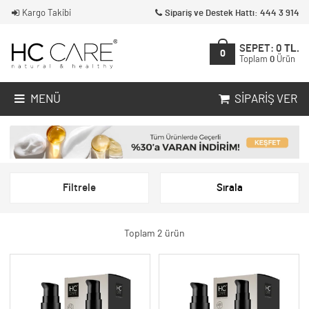
Kargo Takibi
Sipariş ve Destek Hattı: 444 3 914
SEPET:
0
TL.
0
Toplam
0
Ürün
MENÜ
SIPARIŞ VER
Filtrele
Sırala
Toplam 2 ürün