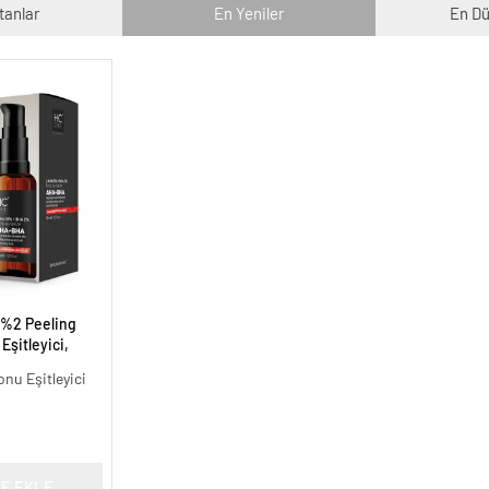
tanlar
En Yeniler
En Dü
 %2 Peeling
Eşitleyici,
l.
onu Eşitleyici
E EKLE