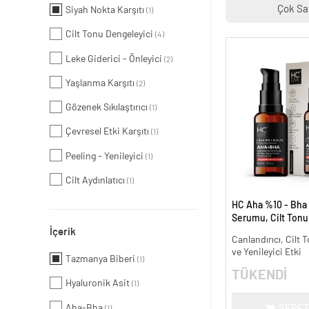
Çok Sa
Siyah Nokta Karşıtı
(1)
Cilt Tonu Dengeleyici
(4)
Leke Giderici - Önleyici
(2)
Yaşlanma Karşıtı
(2)
Gözenek Sıkılaştırıcı
(1)
Çevresel Etki Karşıtı
(1)
Peeling - Yenileyici
(1)
Cilt Aydınlatıcı
(1)
HC Aha %10 - Bha
Serumu, Cilt Tonu 
İçerik
Canlandırıcı - 30 m
Canlandırıcı, Cilt T
ve Yenileyici Etki
Tazmanya Biberi
(1)
TÜKENDİ
Hyaluronik Asit
(1)
Aha-Bha
SEPET
(1)