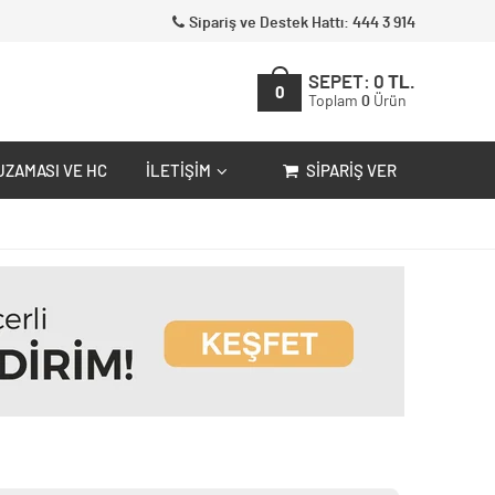
Sipariş ve Destek Hattı: 444 3 914
SEPET:
0
TL.
0
Toplam
0
Ürün
UZAMASI VE HC
İLETIŞIM
SIPARIŞ VER