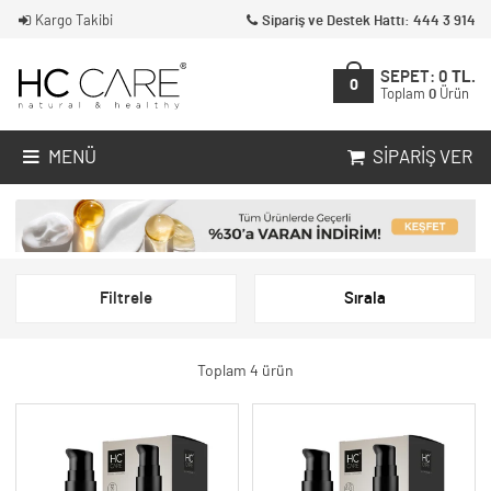
Kargo Takibi
Sipariş ve Destek Hattı: 444 3 914
SEPET:
0
TL.
0
Toplam
0
Ürün
MENÜ
SIPARIŞ VER
Filtrele
Sırala
Toplam 4 ürün