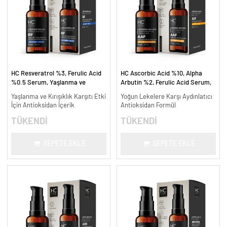
HC Resveratrol %3, Ferulic Acid
HC Ascorbic Acid %10, Alpha
%0.5 Serum, Yaşlanma ve
Arbutin %2, Ferulic Acid Serum,
Kırışıklık Karşıtı - 30 ml.
Koyu ve Yoğun Leke Karşıtı - 30
Yaşlanma ve Kırışıklık Karşıtı Etki
Yoğun Lekelere Karşı Aydınlatıcı
ml.
İçin Antioksidan İçerik
Antioksidan Formül
TÜKENDİ
TÜKENDİ
SEPETE EKLE
SEPETE EKLE