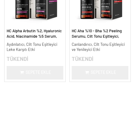
HC Alpha Arbutin %2, Hyaluronic
HC Aha %10 - Bha %2 Peeling
Acid, Niacinamide %5 Serum,
Serumu, Cilt Tonu Eşitleyici,
Leke Karşıtı ve Aydınlatıcı - 30
Canlandırıcı - 30 ml.
Aydınlatıcı, Cilt Tonu Eşitleyici
Canlandırıcı, Cilt Tonu Eşitleyici
ml.
Leke Karşıtı Etki
ve Yenileyici Etki
TÜKENDİ
TÜKENDİ
SEPETE EKLE
SEPETE EKLE