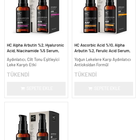
HC Alpha Arbutin %2, Hyaluronic
HC Ascorbic Acid %10, Alpha
Acid, Niacinamide %5 Serum,
Arbutin %2, Ferulic Acid Serum,
Leke Karşıtı ve Aydınlatıcı - 30
Koyu ve Yoğun Leke Karşıtı - 30
Aydınlatıcı, Cilt Tonu Eşitleyici
Yoğun Lekelere Karşı Aydınlatıcı
ml.
ml.
Leke Karşıtı Etki
Antioksidan Formül
TÜKENDİ
TÜKENDİ
SEPETE EKLE
SEPETE EKLE