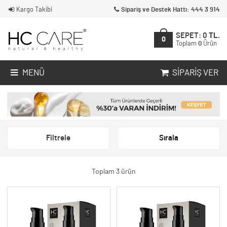
Kargo Takibi
Sipariş ve Destek Hattı: 444 3 914
SEPET:
0
TL.
0
Toplam
0
Ürün
MENÜ
SIPARIŞ VER
Filtrele
Sırala
Toplam 3 ürün