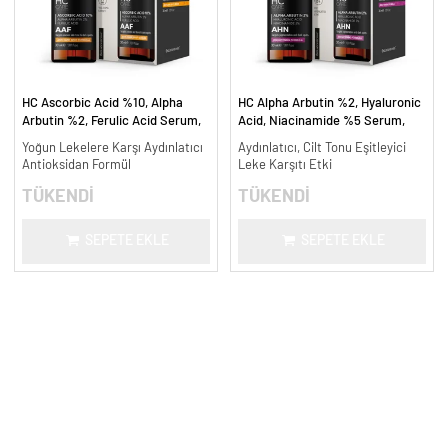
HC Ascorbic Acid %10, Alpha
HC Alpha Arbutin %2, Hyaluronic
Arbutin %2, Ferulic Acid Serum,
Acid, Niacinamide %5 Serum,
Koyu ve Yoğun Leke Karşıtı - 30
Leke Karşıtı ve Aydınlatıcı - 30
Yoğun Lekelere Karşı Aydınlatıcı
Aydınlatıcı, Cilt Tonu Eşitleyici
ml.
ml.
Antioksidan Formül
Leke Karşıtı Etki
TÜKENDİ
TÜKENDİ
SEPETE EKLE
SEPETE EKLE