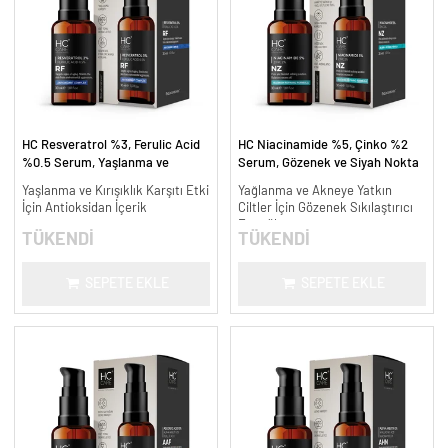
HC Resveratrol %3, Ferulic Acid
HC Niacinamide %5, Çinko %2
%0.5 Serum, Yaşlanma ve
Serum, Gözenek ve Siyah Nokta
Kırışıklık Karşıtı - 30 ml.
Oluşumunu Gidermeye Yardımcı -
Yaşlanma ve Kırışıklık Karşıtı Etki
Yağlanma ve Akneye Yatkın
30 ml.
İçin Antioksidan İçerik
Ciltler İçin Gözenek Sıkılaştırıcı
Formül
TÜKENDİ
TÜKENDİ
SEPETE EKLE
SEPETE EKLE