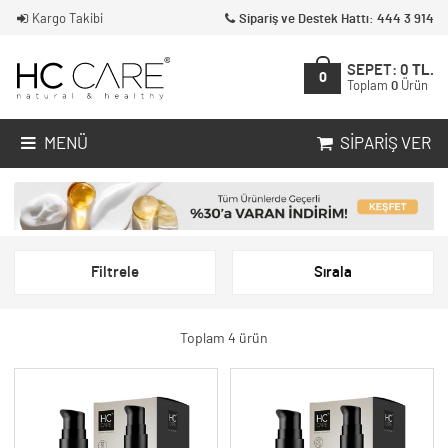
Kargo Takibi
Sipariş ve Destek Hattı: 444 3 914
SEPET:
0
TL.
0
Toplam
0
Ürün
MENÜ
SIPARIŞ VER
Filtrele
Sırala
Toplam 4 ürün