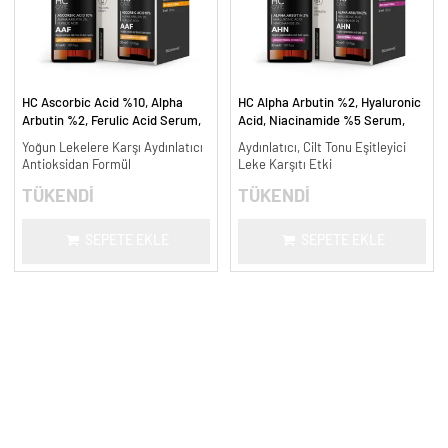
HC Ascorbic Acid %10, Alpha
HC Alpha Arbutin %2, Hyaluronic
Arbutin %2, Ferulic Acid Serum,
Acid, Niacinamide %5 Serum,
Koyu ve Yoğun Leke Karşıtı - 30
Leke Karşıtı ve Aydınlatıcı - 30
Yoğun Lekelere Karşı Aydınlatıcı
Aydınlatıcı, Cilt Tonu Eşitleyici
ml.
ml.
Antioksidan Formül
Leke Karşıtı Etki
TÜKENDİ
TÜKENDİ
SEPETE EKLE
SEPETE EKLE