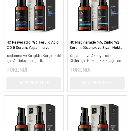
HC Resveratrol %3, Ferulic Acid
HC Niacinamide %5, Çinko %2
%0.5 Serum, Yaşlanma ve
Serum, Gözenek ve Siyah Nokta
Kırışıklık Karşıtı - 30 ml.
Oluşumunu Gidermeye Yardımcı -
Yaşlanma ve Kırışıklık Karşıtı Etki
Yağlanma ve Akneye Yatkın
30 ml.
İçin Antioksidan İçerik
Ciltler İçin Gözenek Sıkılaştırıcı
Formül
TÜKENDİ
TÜKENDİ
SEPETE EKLE
SEPETE EKLE