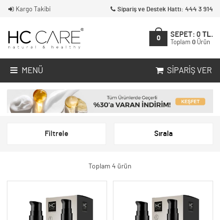
Kargo Takibi
Sipariş ve Destek Hattı: 444 3 914
SEPET:
0
TL.
0
Toplam
0
Ürün
MENÜ
SIPARIŞ VER
Filtrele
Sırala
Toplam 4 ürün