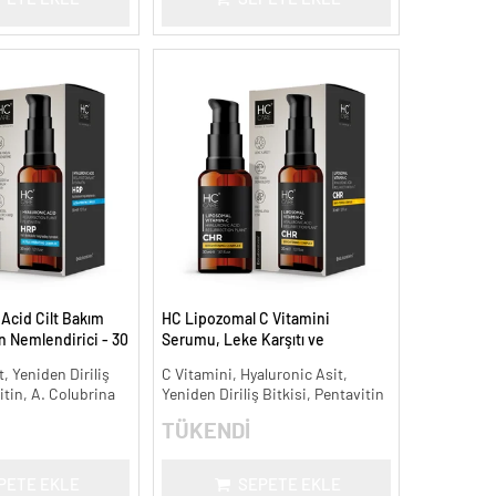
Acid Cilt Bakım
HC Lipozomal C Vitamini
 Nemlendirici - 30
Serumu, Leke Karşıtı ve
Aydınlatıcı - 30 ml.
, Yeniden Diriliş
C Vitamini, Hyaluronic Asit,
itin, A. Colubrina
Yeniden Diriliş Bitkisi, Pentavitin
TÜKENDİ
PETE EKLE
SEPETE EKLE