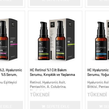
%2, Hyaluronic
HC Retinol %1 Cilt Bakım
HC Hyaluronic 
e %5 Serum,
Serumu, Kırışıklık ve Yaşlanma
Serumu, Yoğun
ınlatıcı - 30 ml.
Karşıtı - 30 ml.
ml.
nu Eşitleyici
Retinol, Hyaluronic Asit,
Hyaluronic Asit
Pentavitin, A. Colubrina,
Bitkisi, Pentav
Bisabolol
TÜKENDİ
TÜKENDİ
E EKLE
SEPETE EKLE
SE