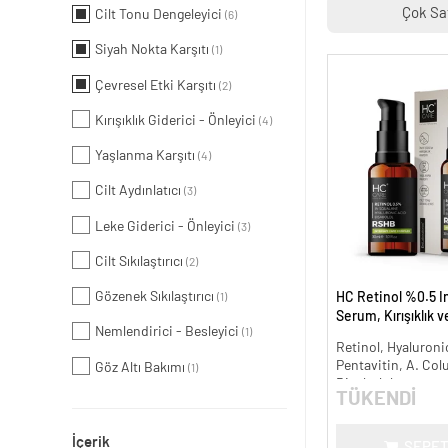
Çok Sa
Cilt Tonu Dengeleyici
(6)
Siyah Nokta Karşıtı
(1)
Çevresel Etki Karşıtı
(2)
Kırışıklık Giderici - Önleyici
(4)
Yaşlanma Karşıtı
(4)
Cilt Aydınlatıcı
(3)
Leke Giderici - Önleyici
(3)
Cilt Sıkılaştırıcı
(2)
Gözenek Sıkılaştırıcı
HC Retinol %0.5 I
(1)
Serum, Kırışıklık 
Nemlendirici - Besleyici
(1)
Karşıtı - 30 ml.
Retinol, Hyaluronic
Pentavitin, A. Col
Göz Altı Bakımı
(1)
Bisabolol
TÜKENDİ
İçerik
SEPET