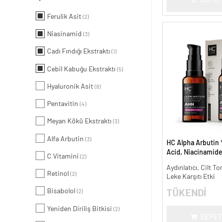
Ferulik Asit
(2)
Niasinamid
(3)
Cadı Fındığı Ekstraktı
(1)
Cebil Kabuğu Ekstraktı
(5)
Hyaluronik Asit
(8)
Pentavitin
(4)
Meyan Kökü Ekstraktı
(3)
Alfa Arbutin
(3)
HC Alpha Arbutin 
Acid, Niacinamid
C Vitamini
(2)
Leke Karşıtı ve Ayd
Aydınlatıcı, Cilt To
Retinol
(2)
Leke Karşıtı Etki
Bisabolol
TÜKENDİ
(2)
Yeniden Diriliş Bitkisi
(2)
SEPET