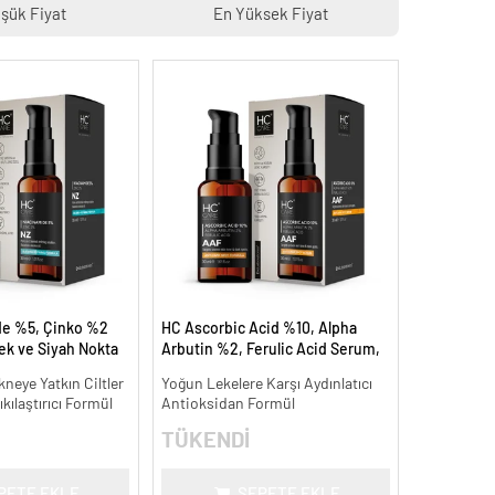
şük Fiyat
En Yüksek Fiyat
de %5, Çinko %2
HC Ascorbic Acid %10, Alpha
k ve Siyah Nokta
Arbutin %2, Ferulic Acid Serum,
dermeye Yardımcı
Koyu ve Yoğun Leke Karşıtı - 30
neye Yatkın Ciltler
Yoğun Lekelere Karşı Aydınlatıcı
ml.
kılaştırıcı Formül
Antioksidan Formül
TÜKENDİ
PETE EKLE
SEPETE EKLE