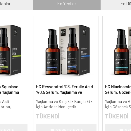
tanlar
En Yeniler
En Dü
n Squalane
HC Resveratrol %3, Ferulic Acid
HC Niacinami
ve Yaşlanma
%0.5 Serum, Yaşlanma ve
Serum, Gözene
Kırışıklık Karşıtı - 30 ml.
Oluşumunu Gi
 Asit,
Yaşlanma ve Kırışıklık Karşıtı Etki
Yağlanma ve Ak
- 30 ml.
ubrina,
İçin Antioksidan İçerik
İçin Gözenek Sı
TÜKENDİ
TÜKENDİ
E EKLE
SEPETE EKLE
SE