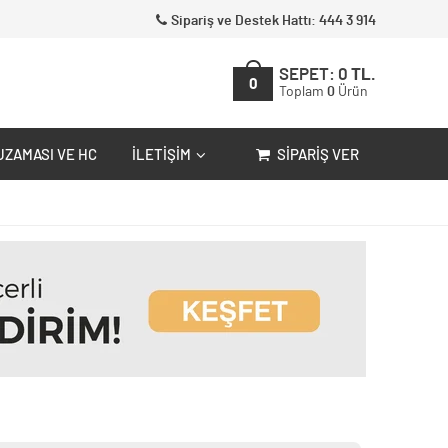
Sipariş ve Destek Hattı: 444 3 914
SEPET:
0
TL.
0
Toplam
0
Ürün
UZAMASI VE HC
İLETIŞIM
SIPARIŞ VER