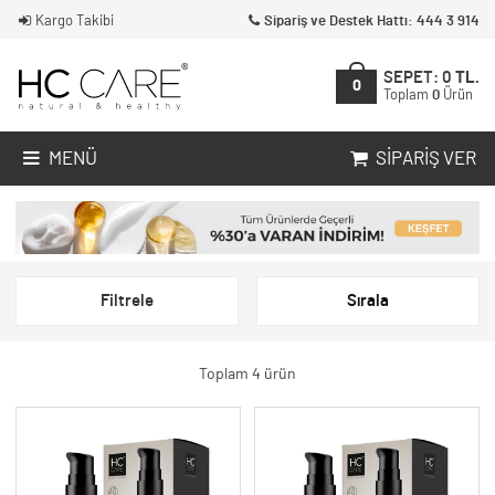
Kargo Takibi
Sipariş ve Destek Hattı: 444 3 914
SEPET:
0
TL.
0
Toplam
0
Ürün
MENÜ
SIPARIŞ VER
Filtrele
Sırala
Toplam 4 ürün