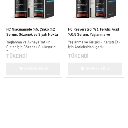
HC Niacinamide %5, Çinko %2
HC Resveratrol %3, Ferulic Acid
Serum, Gözenek ve Siyah Nokta
%0.5 Serum, Yaşlanma ve
Oluşumunu Gidermeye Yardımcı -
Kırışıklık Karşıtı - 30 ml.
Yağlanma ve Akneye Yatkın
Yaşlanma ve Kırışıklık Karşıtı Etki
30 ml.
Ciltler İçin Gözenek Sıkılaştırıcı
İçin Antioksidan İçerik
Formül
TÜKENDİ
TÜKENDİ
SEPETE EKLE
SEPETE EKLE