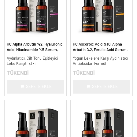
HC Alpha Arbutin %2, Hyaluronic
HC Ascorbic Acid %10, Alpha
Acid, Niacinamide %5 Serum,
Arbutin %2, Ferulic Acid Serum,
Leke Karşıtı ve Aydınlatıcı - 30
Koyu ve Yoğun Leke Karşıtı - 30
Aydınlatıcı, Cilt Tonu Eşitleyici
Yoğun Lekelere Karşı Aydınlatıcı
ml.
ml.
Leke Karşıtı Etki
Antioksidan Formül
TÜKENDİ
TÜKENDİ
SEPETE EKLE
SEPETE EKLE