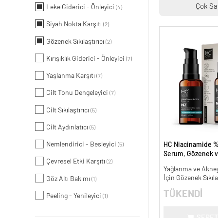
Çok Sa
Leke Giderici - Önleyici
(4)
Siyah Nokta Karşıtı
(2)
Gözenek Sıkılaştırıcı
(2)
Kırışıklık Giderici - Önleyici
(7)
Yaşlanma Karşıtı
(7)
Cilt Tonu Dengeleyici
(7)
Cilt Sıkılaştırıcı
(5)
Cilt Aydınlatıcı
(5)
Nemlendirici - Besleyici
HC Niacinamide %
(5)
Serum, Gözenek v
Çevresel Etki Karşıtı
(2)
Oluşumunu Gider
Yağlanma ve Akneye
- 30 ml.
İçin Gözenek Sıkıla
Göz Altı Bakımı
(1)
TÜKENDİ
Peeling - Yenileyici
(1)
SEPET