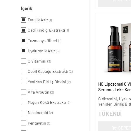
İçerik
Ferulik Asit
(1)
Cadı Fındığı Ekstraktı
(1)
Tazmanya Biberi
(1)
Hyaluronik Asit
(5)
C Vitamini
(3)
Cebil Kabuğu Ekstraktı
(2)
Yeniden Diriliş Bitkisi
(2)
HC Lipozomal C Vi
Serumu, Leke Karş
Alfa Arbutin
(2)
Aydınlatıcı - 30 ml.
C Vitamini, Hyalur
Meyan Kökü Ekstraktı
(2)
Yeniden Diriliş Bit
Niasinamid
TÜKENDİ
(2)
Pentavitin
(1)
SEPET