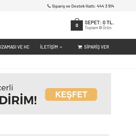
Sipariş ve Destek Hattı: 444 3 914
SEPET:
0
TL.
0
Toplam
0
Ürün
UZAMASI VE HC
İLETIŞIM
SIPARIŞ VER