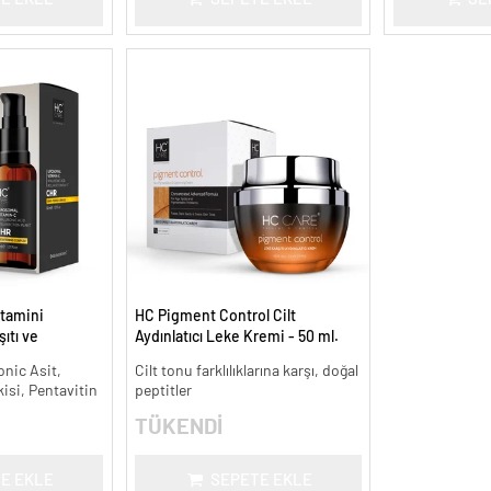
tamini
HC Pigment Control Cilt
ıtı ve
Aydınlatıcı Leke Kremi - 50 ml.
onic Asit,
Cilt tonu farklılıklarına karşı, doğal
kisi, Pentavitin
peptitler
TÜKENDİ
E EKLE
SEPETE EKLE