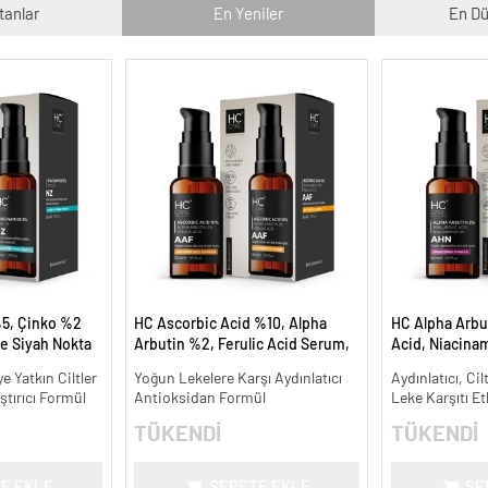
tanlar
En Yeniler
En Dü
5, Çinko %2
HC Ascorbic Acid %10, Alpha
HC Alpha Arbu
e Siyah Nokta
Arbutin %2, Ferulic Acid Serum,
Acid, Niacina
meye Yardımcı
Koyu ve Yoğun Leke Karşıtı - 30
Leke Karşıtı ve
 Yatkın Ciltler
Yoğun Lekelere Karşı Aydınlatıcı
Aydınlatıcı, Cil
ml.
ştırıcı Formül
Antioksidan Formül
Leke Karşıtı Et
TÜKENDİ
TÜKENDİ
E EKLE
SEPETE EKLE
SE