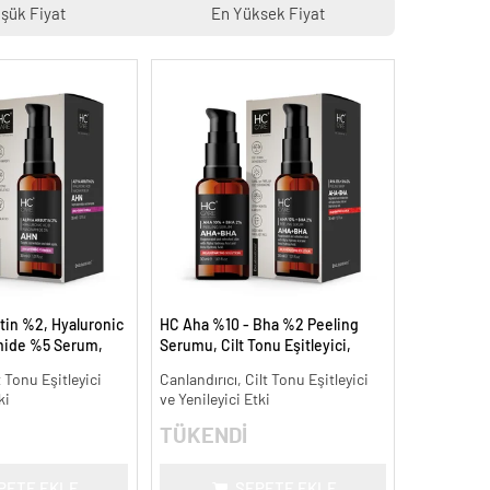
şük Fiyat
En Yüksek Fiyat
tin %2, Hyaluronic
HC Aha %10 - Bha %2 Peeling
mide %5 Serum,
Serumu, Cilt Tonu Eşitleyici,
 Aydınlatıcı - 30 ml.
Canlandırıcı - 30 ml.
t Tonu Eşitleyici
Canlandırıcı, Cilt Tonu Eşitleyici
ki
ve Yenileyici Etki
TÜKENDİ
PETE EKLE
SEPETE EKLE