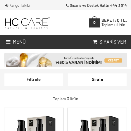
Kargo Takibi
Sipariş ve Destek Hattı: 444 3 914
SEPET:
0
TL.
0
Toplam
0
Ürün
MENÜ
SIPARIŞ VER
Filtrele
Sırala
Toplam 3 ürün