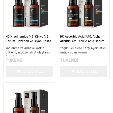
HC Niacinamide %5, Çinko %2
HC Ascorbic Acid %10, Alpha
Serum, Gözenek ve Siyah Nokta
Arbutin %2, Ferulic Acid Serum,
Oluşumunu Gidermeye Yardımcı -
Koyu ve Yoğun Leke Karşıtı - 30
Yağlanma ve Akneye Yatkın
Yoğun Lekelere Karşı Aydınlatıcı
30 ml.
ml.
Ciltler İçin Gözenek Sıkılaştırıcı
Antioksidan Formül
Formül
TÜKENDİ
TÜKENDİ
SEPETE EKLE
SEPETE EKLE