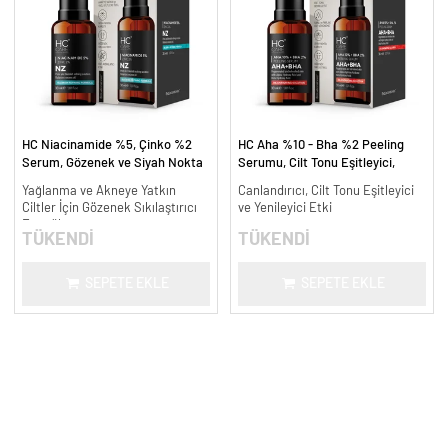
HC Niacinamide %5, Çinko %2
HC Aha %10 - Bha %2 Peeling
Serum, Gözenek ve Siyah Nokta
Serumu, Cilt Tonu Eşitleyici,
Oluşumunu Gidermeye Yardımcı -
Canlandırıcı - 30 ml.
Yağlanma ve Akneye Yatkın
Canlandırıcı, Cilt Tonu Eşitleyici
30 ml.
Ciltler İçin Gözenek Sıkılaştırıcı
ve Yenileyici Etki
Formül
TÜKENDİ
TÜKENDİ
SEPETE EKLE
SEPETE EKLE