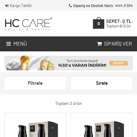
Kargo Takibi
Sipariş ve Destek Hattı: 444 3 914
SEPET:
0
TL.
0
Toplam
0
Ürün
MENÜ
SIPARIŞ VER
Filtrele
Sırala
Toplam 2 ürün