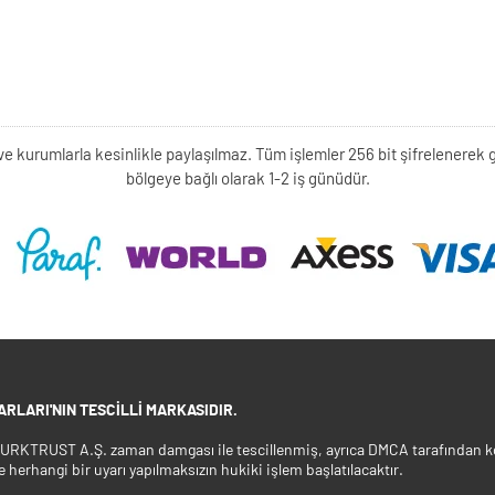
kişi ve kurumlarla kesinlikle paylaşılmaz. Tüm işlemler 256 bit şifrelene
bölgeye bağlı olarak 1-2 iş günüdür.
RLARI'NIN TESCILLI MARKASIDIR.
 TURKTRUST A.Ş. zaman damgası ile tescillenmiş, ayrıca DMCA tarafından ko
e herhangi bir uyarı yapılmaksızın hukiki işlem başlatılacaktır.