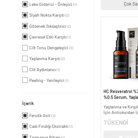
Çok Sa
Leke Giderici - Önleyici
(1)
Siyah Nokta Karşıtı
(2)
Gözenek Sıkılaştırıcı
(2)
Çevresel Etki Karşıtı
(1)
Cilt Tonu Dengeleyici
(3)
Yaşlanma Karşıtı
(2)
Cilt Aydınlatıcı
(1)
Peeling - Yenileyici
(1)
HC Resveratrol %3
%0.5 Serum, Yaşl
İçerik
Kırışıklık Karşıtı - 
Yaşlanma ve Kırışık
İçin Antioksidan İ
Ferulik Asit
(2)
TÜKENDİ
Cadı Fındığı Ekstraktı
(1)
Tazmanya Biberi
SEPET
(1)