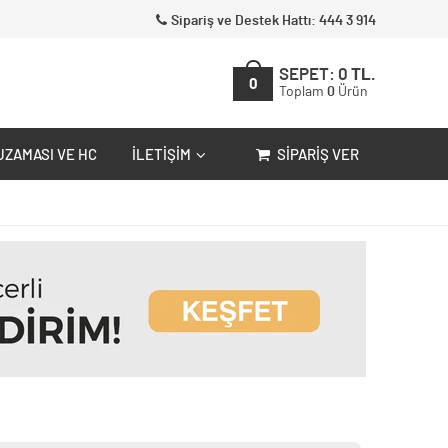
Sipariş ve Destek Hattı: 444 3 914
SEPET:
0
TL.
0
Toplam
0
Ürün
UZAMASI VE HC
İLETIŞIM
SIPARIŞ VER