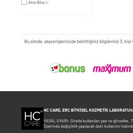
Aha-Bha
(1)
Bu sitede, alışverişlerinizde belirttiğiniz bilgileriniz 3. 
HC CARE, ERC BITKISEL KOZMETIK LABORATUVA
YASAL UYARI: Sitede kullanılan yazı ve görseller,
Üzerinde değişiklik yapılarak dahi kullanımı halind