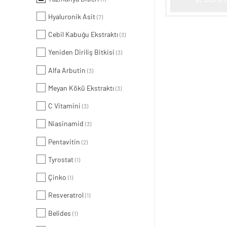
Hyaluronik Asit
(7)
Cebil Kabuğu Ekstraktı
(3)
Yeniden Diriliş Bitkisi
(3)
Alfa Arbutin
(3)
Meyan Kökü Ekstraktı
(3)
C Vitamini
(3)
Niasinamid
(3)
Pentavitin
(2)
Tyrostat
(1)
Çinko
(1)
Resveratrol
(1)
Belides
(1)