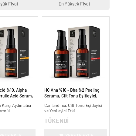
şük Fiyat
En Yüksek Fiyat
cid %10, Alpha
HC Aha %10 - Bha %2 Peeling
rulic Acid Serum,
Serumu, Cilt Tonu Eşitleyici,
Leke Karşıtı - 30
Canlandırıcı - 30 ml.
 Karşı Aydınlatıcı
Canlandırıcı, Cilt Tonu Eşitleyici
ormül
ve Yenileyici Etki
TÜKENDİ
PETE EKLE
SEPETE EKLE