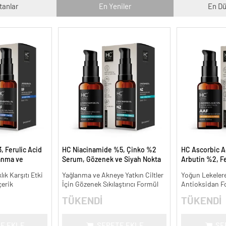
tanlar
En Yeniler
En Dü
, Ferulic Acid
HC Niacinamide %5, Çinko %2
HC Ascorbic A
anma ve
Serum, Gözenek ve Siyah Nokta
Arbutin %2, Fe
30 ml.
Oluşumunu Gidermeye Yardımcı
Koyu ve Yoğun 
lık Karşıtı Etki
Yağlanma ve Akneye Yatkın Ciltler
Yoğun Lekelere
- 30 ml.
ml.
çerik
İçin Gözenek Sıkılaştırıcı Formül
Antioksidan F
TÜKENDİ
TÜKENDİ
E EKLE
SEPETE EKLE
SE