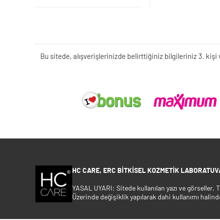
Bu sitede, alışverişlerinizde belirttiğiniz bilgileriniz 3. 
HC CARE, ERC BITKISEL KOZMETIK LABORATUVA
YASAL UYARI: Sitede kullanılan yazı ve görseller,
Üzerinde değişiklik yapılarak dahi kullanımı halind