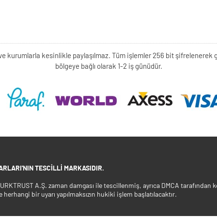
kişi ve kurumlarla kesinlikle paylaşılmaz. Tüm işlemler 256 bit şifrelene
bölgeye bağlı olarak 1-2 iş günüdür.
RLARI'NIN TESCILLI MARKASIDIR.
 TURKTRUST A.Ş. zaman damgası ile tescillenmiş, ayrıca DMCA tarafından ko
e herhangi bir uyarı yapılmaksızın hukiki işlem başlatılacaktır.