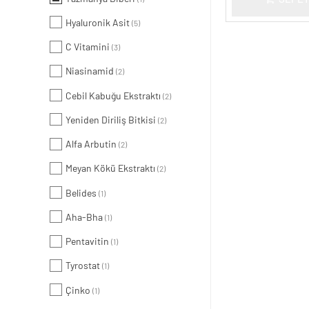
Hyaluronik Asit
(5)
C Vitamini
(3)
Niasinamid
(2)
Cebil Kabuğu Ekstraktı
(2)
Yeniden Diriliş Bitkisi
(2)
Alfa Arbutin
(2)
Meyan Kökü Ekstraktı
(2)
Belides
(1)
Aha-Bha
(1)
Pentavitin
(1)
Tyrostat
(1)
Çinko
(1)