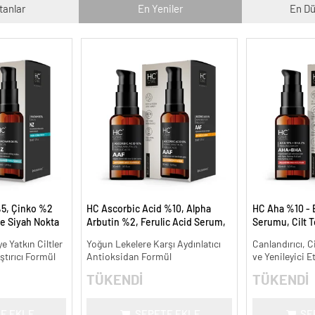
tanlar
En Yeniler
En Dü
5, Çinko %2
HC Ascorbic Acid %10, Alpha
HC Aha %10 - 
e Siyah Nokta
Arbutin %2, Ferulic Acid Serum,
Serumu, Cilt T
meye Yardımcı
Koyu ve Yoğun Leke Karşıtı - 30
Canlandırıcı - 
 Yatkın Ciltler
Yoğun Lekelere Karşı Aydınlatıcı
Canlandırıcı, C
ml.
ştırıcı Formül
Antioksidan Formül
ve Yenileyici E
TÜKENDİ
TÜKENDİ
E EKLE
SEPETE EKLE
SE