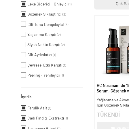
Çok Sa
Leke Giderici - Önleyici
(1)
Gözenek Sıkılaştırıcı
(2)
Cilt Tonu Dengeleyici
(3)
Yaşlanma Karşıtı
(2)
Siyah Nokta Karşıtı
(2)
Cilt Aydınlatıcı
(1)
Çevresel Etki Karşıtı
(1)
Peeling - Yenileyici
(1)
HC Niacinamide %
Serum, Gözenek v
İçerik
Oluşumunu Gider
Yağlanma ve Akneye
- 30 ml.
İçin Gözenek Sıkıla
Ferulik Asit
(1)
TÜKENDİ
Cadı Fındığı Ekstraktı
(1)
Tazmanya Biberi
SEPET
(1)