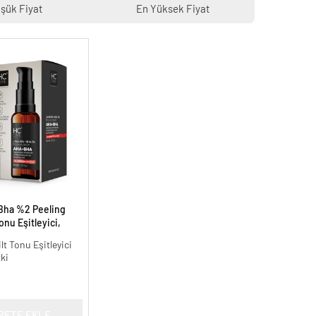
şük Fiyat
En Yüksek Fiyat
Bha %2 Peeling
onu Eşitleyici,
30 ml.
ilt Tonu Eşitleyici
tki
PETE EKLE