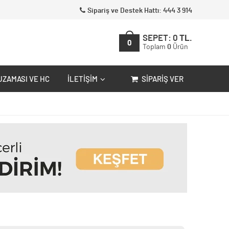
Sipariş ve Destek Hattı: 444 3 914
SEPET:
0
TL.
0
Toplam
0
Ürün
UZAMASI VE HC
İLETIŞIM
SIPARIŞ VER