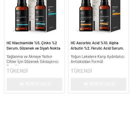
HC Niacinamide %5, Çinko %2
HC Ascorbic Acid %10, Alpha
Serum, Gözenek ve Siyah Nokta
Arbutin %2, Ferulic Acid Serum,
Oluşumunu Gidermeye Yardımcı -
Koyu ve Yoğun Leke Karşıtı - 30
Yağlanma ve Akneye Yatkın
Yoğun Lekelere Karşı Aydınlatıcı
30 ml.
ml.
Ciltler İçin Gözenek Sıkılaştırıcı
Antioksidan Formül
Formül
TÜKENDİ
TÜKENDİ
SEPETE EKLE
SEPETE EKLE