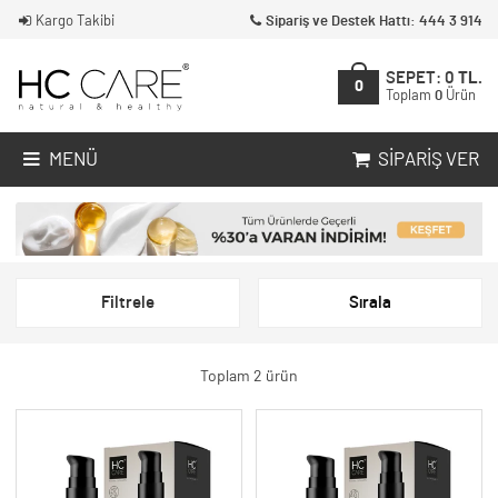
Kargo Takibi
Sipariş ve Destek Hattı: 444 3 914
SEPET:
0
TL.
0
Toplam
0
Ürün
MENÜ
SIPARIŞ VER
Filtrele
Sırala
Toplam 2 ürün