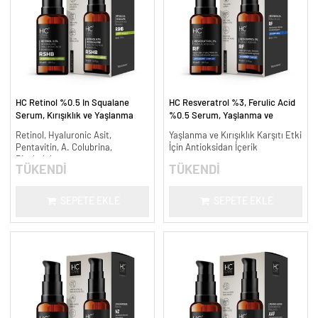
HC Retinol %0.5 In Squalane
HC Resveratrol %3, Ferulic Acid
Serum, Kırışıklık ve Yaşlanma
%0.5 Serum, Yaşlanma ve
Karşıtı - 30 ml.
Kırışıklık Karşıtı - 30 ml.
Retinol, Hyaluronic Asit,
Yaşlanma ve Kırışıklık Karşıtı Etki
Pentavitin, A. Colubrina,
İçin Antioksidan İçerik
Bisabolol
TÜKENDİ
TÜKENDİ
SEPETE EKLE
SEPETE EKLE