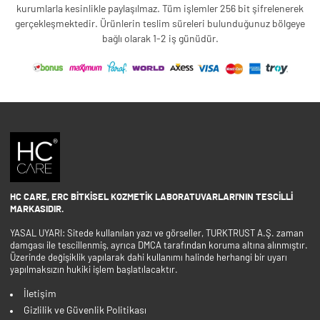
kurumlarla kesinlikle paylaşılmaz. Tüm işlemler 256 bit şifrelenerek
gerçekleşmektedir. Ürünlerin teslim süreleri bulunduğunuz bölgeye
bağlı olarak 1-2 iş günüdür.
HC CARE, ERC BITKISEL KOZMETIK LABORATUVARLARI'NIN TESCILLI
MARKASIDIR.
YASAL UYARI: Sitede kullanılan yazı ve görseller, TURKTRUST A.Ş. zaman
damgası ile tescillenmiş, ayrıca DMCA tarafından koruma altına alınmıştır.
Üzerinde değişiklik yapılarak dahi kullanımı halinde herhangi bir uyarı
yapılmaksızın hukiki işlem başlatılacaktır.
İletişim
Gizlilik ve Güvenlik Politikası