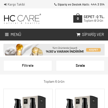
Kargo Takibi
Sipariş ve Destek Hattı: 444 3 914
SEPET:
0
TL.
0
Toplam
0
Ürün
MENÜ
SIPARIŞ VER
Filtrele
Sırala
Toplam 6 ürün