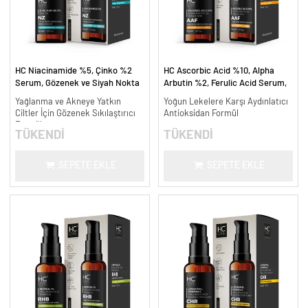
HC Niacinamide %5, Çinko %2
HC Ascorbic Acid %10, Alpha
Serum, Gözenek ve Siyah Nokta
Arbutin %2, Ferulic Acid Serum,
Oluşumunu Gidermeye Yardımcı -
Koyu ve Yoğun Leke Karşıtı - 30
Yağlanma ve Akneye Yatkın
Yoğun Lekelere Karşı Aydınlatıcı
30 ml.
ml.
Ciltler İçin Gözenek Sıkılaştırıcı
Antioksidan Formül
Formül
TÜKENDİ
TÜKENDİ
SEPETE EKLE
SEPETE EKLE