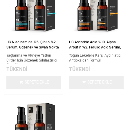
HC Niacinamide %5, Çinko %2
HC Ascorbic Acid %10, Alpha
Serum, Gözenek ve Siyah Nokta
Arbutin %2, Ferulic Acid Serum,
Oluşumunu Gidermeye Yardımcı -
Koyu ve Yoğun Leke Karşıtı - 30
Yağlanma ve Akneye Yatkın
Yoğun Lekelere Karşı Aydınlatıcı
30 ml.
ml.
Ciltler İçin Gözenek Sıkılaştırıcı
Antioksidan Formül
Formül
TÜKENDİ
TÜKENDİ
SEPETE EKLE
SEPETE EKLE