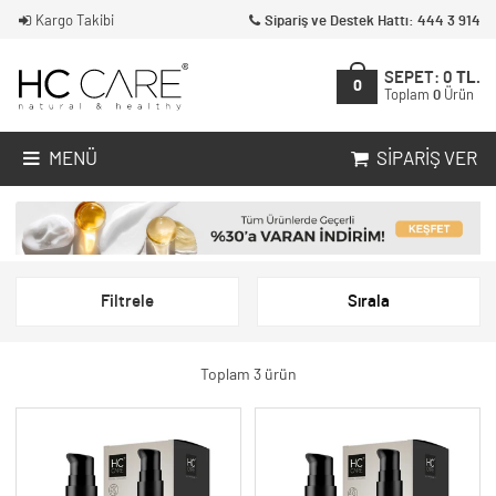
Kargo Takibi
Sipariş ve Destek Hattı: 444 3 914
SEPET:
0
TL.
0
Toplam
0
Ürün
MENÜ
SIPARIŞ VER
Filtrele
Sırala
Toplam 3 ürün