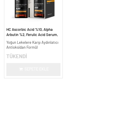
HC Ascorbic Acid %10, Alpha
Arbutin %2, Ferulic Acid Serum,
Koyu ve Yoğun Leke Karşıtı - 30
Yoğun Lekelere Karşı Aydınlatıcı
ml.
Antioksidan Formül
TÜKENDİ
SEPETE EKLE