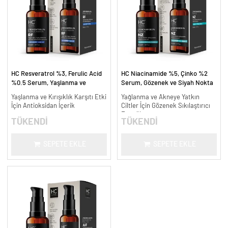
HC Resveratrol %3, Ferulic Acid
HC Niacinamide %5, Çinko %2
%0.5 Serum, Yaşlanma ve
Serum, Gözenek ve Siyah Nokta
Kırışıklık Karşıtı - 30 ml.
Oluşumunu Gidermeye Yardımcı -
Yaşlanma ve Kırışıklık Karşıtı Etki
Yağlanma ve Akneye Yatkın
30 ml.
İçin Antioksidan İçerik
Ciltler İçin Gözenek Sıkılaştırıcı
Formül
TÜKENDİ
TÜKENDİ
SEPETE EKLE
SEPETE EKLE