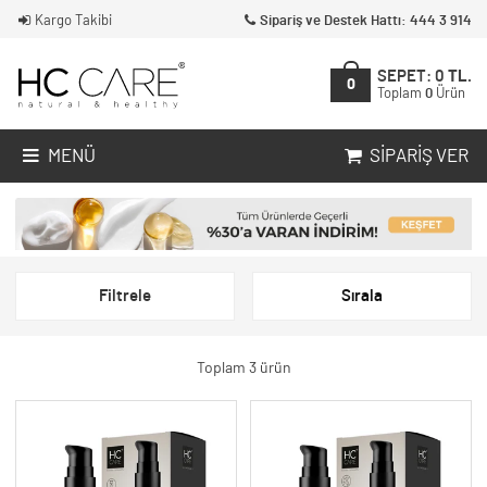
Kargo Takibi
Sipariş ve Destek Hattı: 444 3 914
SEPET:
0
TL.
0
Toplam
0
Ürün
MENÜ
SIPARIŞ VER
Filtrele
Sırala
Toplam 3 ürün