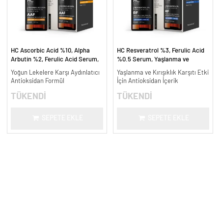
HC Ascorbic Acid %10, Alpha
HC Resveratrol %3, Ferulic Acid
Arbutin %2, Ferulic Acid Serum,
%0.5 Serum, Yaşlanma ve
Koyu ve Yoğun Leke Karşıtı - 30
Kırışıklık Karşıtı - 30 ml.
Yoğun Lekelere Karşı Aydınlatıcı
Yaşlanma ve Kırışıklık Karşıtı Etki
ml.
Antioksidan Formül
İçin Antioksidan İçerik
TÜKENDİ
TÜKENDİ
SEPETE EKLE
SEPETE EKLE