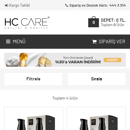
Kargo Takibi
Sipariş ve Destek Hattı: 444 3 914
SEPET:
0
TL.
0
Toplam
0
Ürün
MENÜ
SIPARIŞ VER
Filtrele
Sırala
Toplam 4 ürün