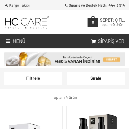
Kargo Takibi
Sipariş ve Destek Hattı: 444 3 914
SEPET:
0
TL.
0
Toplam
0
Ürün
MENÜ
SIPARIŞ VER
Filtrele
Sırala
Toplam 4 ürün