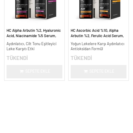
HC Alpha Arbutin %2, Hyaluronic
HC Ascorbic Acid %10, Alpha
Acid, Niacinamide %5 Serum,
Arbutin %2, Ferulic Acid Serum,
Leke Karşıtı ve Aydınlatıcı - 30
Koyu ve Yoğun Leke Karşıtı - 30
Aydınlatıcı, Cilt Tonu Eşitleyici
Yoğun Lekelere Karşı Aydınlatıcı
ml.
ml.
Leke Karşıtı Etki
Antioksidan Formül
TÜKENDİ
TÜKENDİ
SEPETE EKLE
SEPETE EKLE