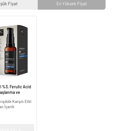
şük Fiyat
En Yüksek Fiyat
 %3, Ferulic Acid
aşlanma ve
ı - 30 ml.
ışıklık Karşıtı Etki
an İçerik
PETE EKLE