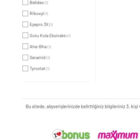
Belides
(1)
Riboxyl
(1)
Eyepro 3X
(1)
Gotu Kola Ekstraktı
(1)
Aha-Bha
(1)
Seramid
(1)
Tyrostat
(1)
Bu sitede, alışverişlerinizde belirttiğiniz bilgileriniz 3. 