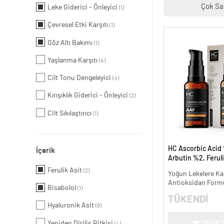
Çok Sa
Leke Giderici - Önleyici
(1)
Çevresel Etki Karşıtı
(1)
Göz Altı Bakımı
(1)
Yaşlanma Karşıtı
(4)
Cilt Tonu Dengeleyici
(4)
Kırışıklık Giderici - Önleyici
(2)
Cilt Sıkılaştırıcı
(1)
HC Ascorbic Acid 
İçerik
Arbutin %2, Ferul
Koyu ve Yoğun Lek
Ferulik Asit
(2)
Yoğun Lekelere Kar
ml.
Antioksidan Form
Bisabolol
(1)
TÜKENDİ
Hyaluronik Asit
(8)
Yeniden Diriliş Bitkisi
SEPET
(4)