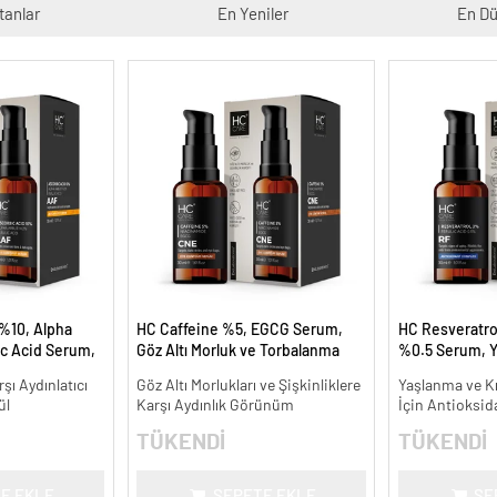
tanlar
En Yeniler
En Dü
%10, Alpha
HC Caffeine %5, EGCG Serum,
HC Resveratrol
ic Acid Serum,
Göz Altı Morluk ve Torbalanma
%0.5 Serum, Y
e Karşıtı - 30
Karşıtı - 30 ml.
Kırışıklık Karşıt
şı Aydınlatıcı
Göz Altı Morlukları ve Şişkinliklere
Yaşlanma ve Kır
ül
Karşı Aydınlık Görünüm
İçin Antioksid
TÜKENDİ
TÜKENDİ
E EKLE
SEPETE EKLE
SE