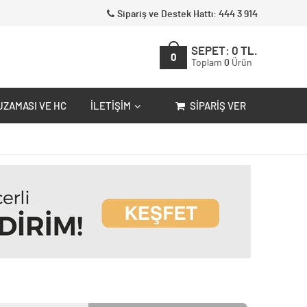
Sipariş ve Destek Hattı: 444 3 914
SEPET:
0
TL.
0
Toplam
0
Ürün
UZAMASI VE HC
İLETIŞIM
SIPARIŞ VER