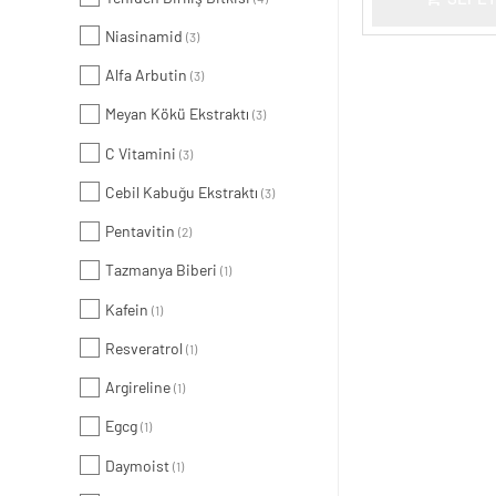
Niasinamid
(3)
Alfa Arbutin
(3)
Meyan Kökü Ekstraktı
(3)
C Vitamini
(3)
Cebil Kabuğu Ekstraktı
(3)
Pentavitin
(2)
Tazmanya Biberi
(1)
Kafein
(1)
Resveratrol
(1)
Argireline
(1)
Egcg
(1)
Daymoist
(1)