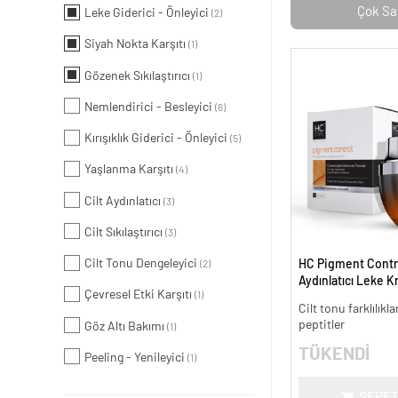
Çok Sa
Leke Giderici - Önleyici
(2)
Siyah Nokta Karşıtı
(1)
Gözenek Sıkılaştırıcı
(1)
Nemlendirici - Besleyici
(6)
Kırışıklık Giderici - Önleyici
(5)
Yaşlanma Karşıtı
(4)
Cilt Aydınlatıcı
(3)
Cilt Sıkılaştırıcı
(3)
Cilt Tonu Dengeleyici
HC Pigment Contro
(2)
Aydınlatıcı Leke K
Çevresel Etki Karşıtı
(1)
Cilt tonu farklılıkl
peptitler
Göz Altı Bakımı
(1)
TÜKENDİ
Peeling - Yenileyici
(1)
SEPET