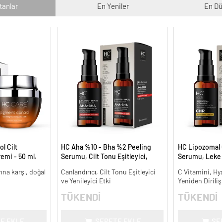
tanlar
En Yeniler
En Dü
l Cilt
HC Aha %10 - Bha %2 Peeling
HC Lipozomal 
remi - 50 ml.
Serumu, Cilt Tonu Eşitleyici,
Serumu, Leke K
Canlandırıcı - 30 ml.
Aydınlatıcı - 30
arına karşı, doğal
Canlandırıcı, Cilt Tonu Eşitleyici
C Vitamini, Hy
ve Yenileyici Etki
Yeniden Diriliş
TÜKENDİ
TÜKENDİ
E EKLE
SEPETE EKLE
SE