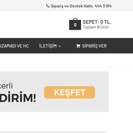
Sipariş ve Destek Hattı: 444 3 914
SEPET:
0
TL.
0
Toplam
0
Ürün
UZAMASI VE HC
İLETIŞIM
SIPARIŞ VER