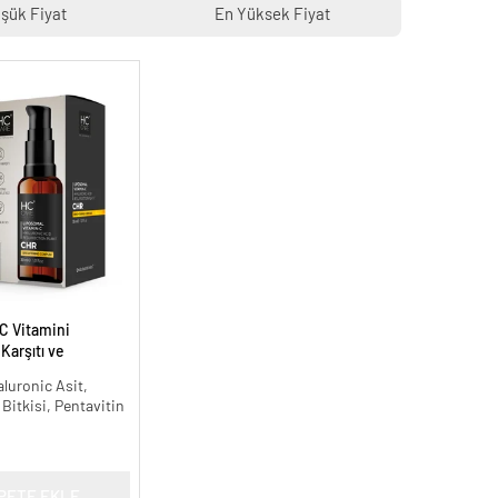
şük Fiyat
En Yüksek Fiyat
C Vitamini
arşıtı ve
 ml.
aluronic Asit,
 Bitkisi, Pentavitin
PETE EKLE