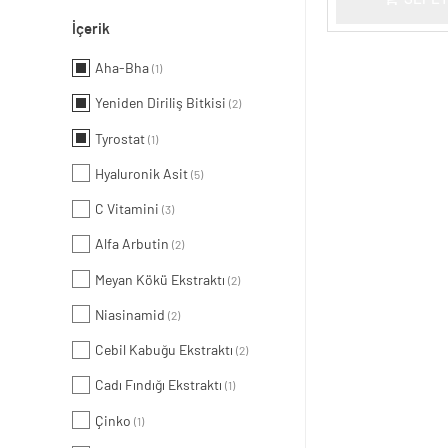
İçerik
Aha-Bha
(1)
Yeniden Diriliş Bitkisi
(2)
Tyrostat
(1)
Hyaluronik Asit
(5)
C Vitamini
(3)
Alfa Arbutin
(2)
Meyan Kökü Ekstraktı
(2)
Niasinamid
(2)
Cebil Kabuğu Ekstraktı
(2)
Cadı Fındığı Ekstraktı
(1)
Çinko
(1)