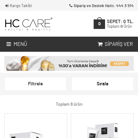
Kargo Takibi
Sipariş ve Destek Hattı: 444 3 914
SEPET:
0
TL.
0
Toplam
0
Ürün
MENÜ
SIPARIŞ VER
Filtrele
Sırala
Toplam 8 ürün