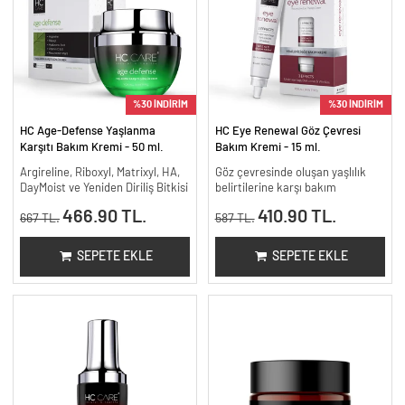
%30 İNDİRİM
%30 İNDİRİM
HC Age-Defense Yaşlanma
HC Eye Renewal Göz Çevresi
Karşıtı Bakım Kremi - 50 ml.
Bakım Kremi - 15 ml.
Argireline, Riboxyl, Matrixyl, HA,
Göz çevresinde oluşan yaşlılık
DayMoist ve Yeniden Diriliş Bitkisi
belirtilerine karşı bakım
466.90 TL.
410.90 TL.
667 TL.
587 TL.
SEPETE EKLE
SEPETE EKLE