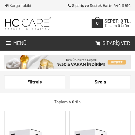
Kargo Takibi
Sipariş ve Destek Hattı: 444 3 914
SEPET:
0
TL.
0
Toplam
0
Ürün
MENÜ
SIPARIŞ VER
Filtrele
Sırala
Toplam 4 ürün