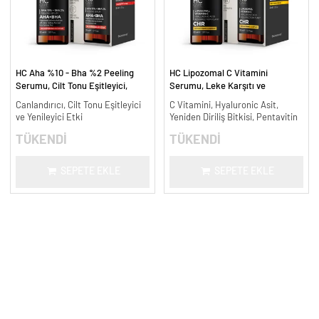
HC Aha %10 - Bha %2 Peeling
HC Lipozomal C Vitamini
Serumu, Cilt Tonu Eşitleyici,
Serumu, Leke Karşıtı ve
Canlandırıcı - 30 ml.
Aydınlatıcı - 30 ml.
Canlandırıcı, Cilt Tonu Eşitleyici
C Vitamini, Hyaluronic Asit,
ve Yenileyici Etki
Yeniden Diriliş Bitkisi, Pentavitin
TÜKENDİ
TÜKENDİ
SEPETE EKLE
SEPETE EKLE