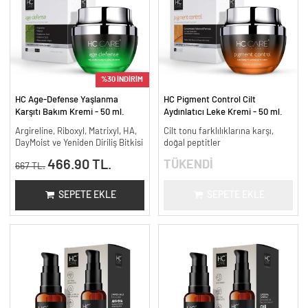
%30 İNDİRİM
HC Age-Defense Yaşlanma
HC Pigment Control Cilt
Karşıtı Bakım Kremi - 50 ml.
Aydınlatıcı Leke Kremi - 50 ml.
Argireline, Riboxyl, Matrixyl, HA,
Cilt tonu farklılıklarına karşı,
DayMoist ve Yeniden Diriliş Bitkisi
doğal peptitler
466.90 TL.
TÜKENDİ
667 TL.
SEPETE EKLE
SEPETE EKLE