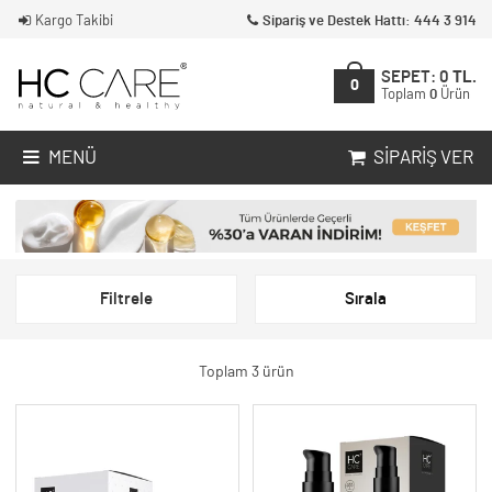
Kargo Takibi
Sipariş ve Destek Hattı: 444 3 914
SEPET:
0
TL.
0
Toplam
0
Ürün
MENÜ
SIPARIŞ VER
Filtrele
Sırala
Toplam 3 ürün