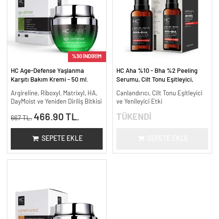
%30 İNDİRİM
HC Age-Defense Yaşlanma
HC Aha %10 - Bha %2 Peeling
Karşıtı Bakım Kremi - 50 ml.
Serumu, Cilt Tonu Eşitleyici,
Canlandırıcı - 30 ml.
Argireline, Riboxyl, Matrixyl, HA,
Canlandırıcı, Cilt Tonu Eşitleyici
DayMoist ve Yeniden Diriliş Bitkisi
ve Yenileyici Etki
466.90 TL.
TÜKENDİ
667 TL.
SEPETE EKLE
SEPETE EKLE