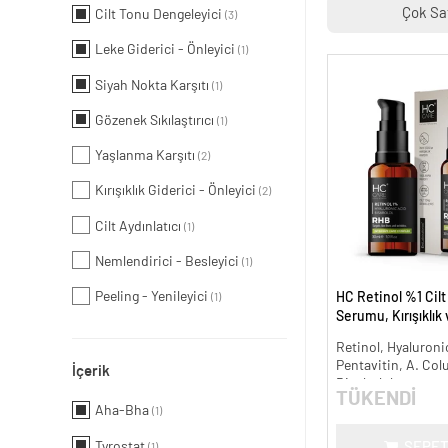
Çok Sa
Cilt Tonu Dengeleyici
(3)
Leke Giderici - Önleyici
(1)
Siyah Nokta Karşıtı
(1)
Gözenek Sıkılaştırıcı
(1)
Yaşlanma Karşıtı
(2)
Kırışıklık Giderici - Önleyici
(2)
Cilt Aydınlatıcı
(1)
Nemlendirici - Besleyici
(1)
Peeling - Yenileyici
HC Retinol %1 Cil
(1)
Serumu, Kırışıklık
Karşıtı - 30 ml.
Retinol, Hyaluronic
Pentavitin, A. Col
İçerik
Bisabolol
TÜKENDİ
Aha-Bha
(1)
Tyrostat
SEPET
(1)