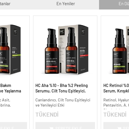
tanlar
En Yeniler
En Dü
t Bakım
HC Aha %10 - Bha %2 Peeling
HC Retinol %0
 ve Yaşlanma
Serumu, Cilt Tonu Eşitleyici,
Serum, Kırışık
Canlandırıcı - 30 ml.
Karşıtı - 30 ml.
 Asit,
Canlandırıcı, Cilt Tonu Eşitleyici
Retinol, Hyalur
ubrina,
ve Yenileyici Etki
Pentavitin, A.
Bisabolol
TÜKENDİ
TÜKENDİ
E EKLE
SEPETE EKLE
SE