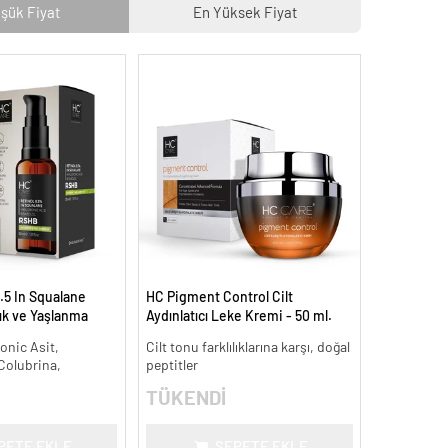
şük Fiyat
En Yüksek Fiyat
.5 In Squalane
HC Pigment Control Cilt
lık ve Yaşlanma
Aydınlatıcı Leke Kremi - 50 ml.
onic Asit,
Cilt tonu farklılıklarına karşı, doğal
 Colubrina,
peptitler
TÜKENDİ
PETE EKLE
SEPETE EKLE