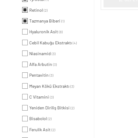
Retinol
(2)
Tazmanya Biberi
(1)
Hyaluronik Asit
(8)
Cebil Kabuğu Ekstraktı
(4)
Niasinamid
(3)
Alfa Arbutin
(3)
Pentavitin
(3)
Meyan Kökü Ekstraktı
(3)
C Vitamini
(3)
Yeniden Diriliş Bitkisi
(2)
Bisabolol
(2)
Ferulik Asit
(2)