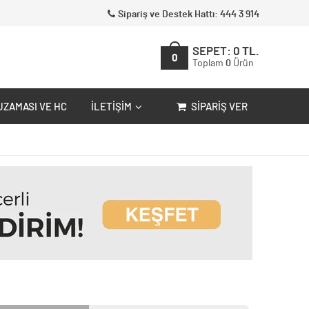
Sipariş ve Destek Hattı: 444 3 914
SEPET:
0
TL.
0
Toplam
0
Ürün
UZAMASI VE HC
İLETIŞIM
SIPARIŞ VER