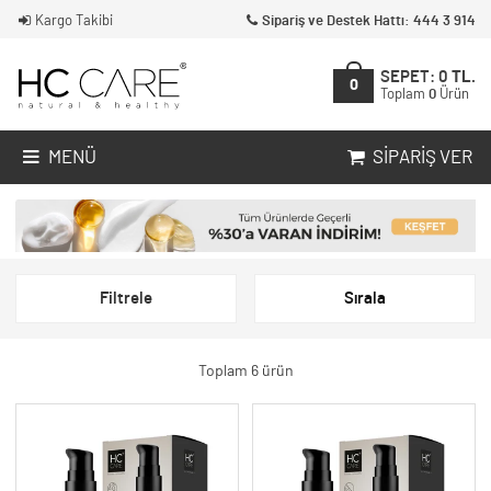
Kargo Takibi
Sipariş ve Destek Hattı: 444 3 914
SEPET:
0
TL.
0
Toplam
0
Ürün
MENÜ
SIPARIŞ VER
Filtrele
Sırala
Toplam 6 ürün