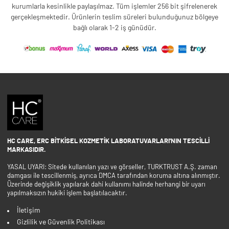
kurumlarla kesinlikle paylaşılmaz. Tüm işlemler 256 bit şifrelenerek
gerçekleşmektedir. Ürünlerin teslim süreleri bulunduğunuz bölgeye
bağlı olarak 1-2 iş günüdür.
HC CARE, ERC BITKISEL KOZMETIK LABORATUVARLARI'NIN TESCILLI
MARKASIDIR.
YASAL UYARI: Sitede kullanılan yazı ve görseller, TURKTRUST A.Ş. zaman
damgası ile tescillenmiş, ayrıca DMCA tarafından koruma altına alınmıştır.
Üzerinde değişiklik yapılarak dahi kullanımı halinde herhangi bir uyarı
yapılmaksızın hukiki işlem başlatılacaktır.
İletişim
Gizlilik ve Güvenlik Politikası