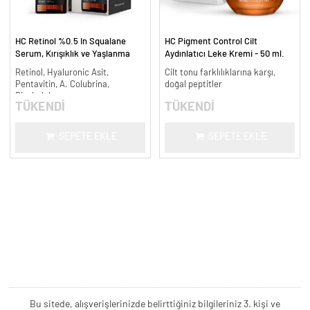
HC Retinol %0.5 In Squalane
HC Pigment Control Cilt
Serum, Kırışıklık ve Yaşlanma
Aydınlatıcı Leke Kremi - 50 ml.
Karşıtı - 30 ml.
Retinol, Hyaluronic Asit,
Cilt tonu farklılıklarına karşı,
Pentavitin, A. Colubrina,
doğal peptitler
Bisabolol
TÜKENDİ
TÜKENDİ
SEPETE EKLE
SEPETE EKLE
Bu sitede, alışverişlerinizde belirttiğiniz bilgileriniz 3. kişi ve