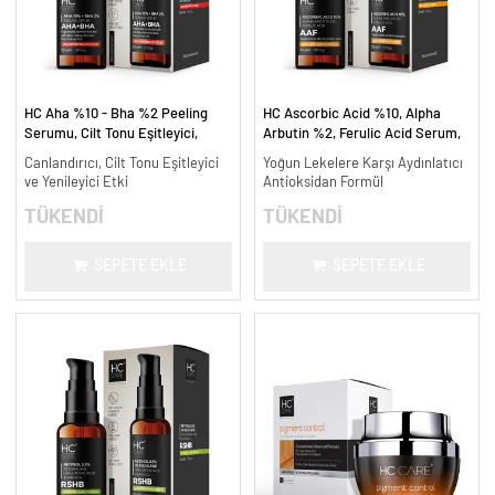
HC Aha %10 - Bha %2 Peeling
HC Ascorbic Acid %10, Alpha
Serumu, Cilt Tonu Eşitleyici,
Arbutin %2, Ferulic Acid Serum,
Canlandırıcı - 30 ml.
Koyu ve Yoğun Leke Karşıtı - 30
Canlandırıcı, Cilt Tonu Eşitleyici
Yoğun Lekelere Karşı Aydınlatıcı
ml.
ve Yenileyici Etki
Antioksidan Formül
TÜKENDİ
TÜKENDİ
SEPETE EKLE
SEPETE EKLE