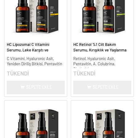
HC Lipozomal C Vitamini
HC Retinol %1 Cilt Bakım
Serumu, Leke Karşıtı ve
Serumu, Kırışıklık ve Yaşlanma
Aydınlatıcı - 30 ml.
Karşıtı - 30 ml.
C Vitamini, Hyaluronic Asit,
Retinol, Hyaluronic Asit,
Yeniden Diriliş Bitkisi, Pentavitin
Pentavitin, A. Colubrina,
Bisabolol
TÜKENDİ
TÜKENDİ
SEPETE EKLE
SEPETE EKLE