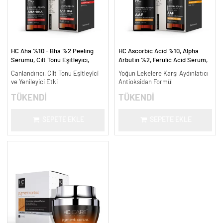
HC Aha %10 - Bha %2 Peeling
HC Ascorbic Acid %10, Alpha
Serumu, Cilt Tonu Eşitleyici,
Arbutin %2, Ferulic Acid Serum,
Canlandırıcı - 30 ml.
Koyu ve Yoğun Leke Karşıtı - 30
Canlandırıcı, Cilt Tonu Eşitleyici
Yoğun Lekelere Karşı Aydınlatıcı
ml.
ve Yenileyici Etki
Antioksidan Formül
TÜKENDİ
TÜKENDİ
SEPETE EKLE
SEPETE EKLE