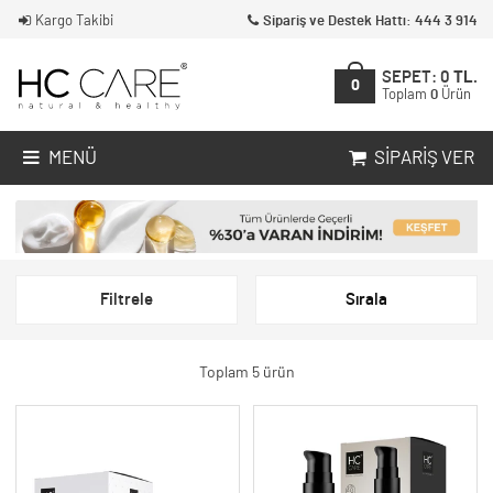
Kargo Takibi
Sipariş ve Destek Hattı: 444 3 914
SEPET:
0
TL.
0
Toplam
0
Ürün
MENÜ
SIPARIŞ VER
Filtrele
Sırala
Toplam 5 ürün