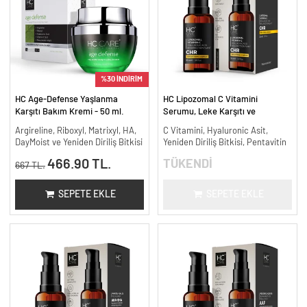
%30 İNDİRİM
HC Age-Defense Yaşlanma
HC Lipozomal C Vitamini
Karşıtı Bakım Kremi - 50 ml.
Serumu, Leke Karşıtı ve
Aydınlatıcı - 30 ml.
Argireline, Riboxyl, Matrixyl, HA,
C Vitamini, Hyaluronic Asit,
DayMoist ve Yeniden Diriliş Bitkisi
Yeniden Diriliş Bitkisi, Pentavitin
466.90 TL.
TÜKENDİ
667 TL.
SEPETE EKLE
SEPETE EKLE