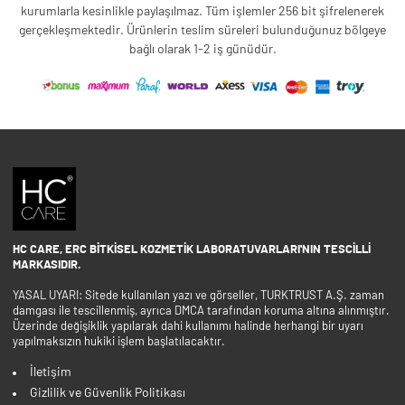
kurumlarla kesinlikle paylaşılmaz. Tüm işlemler 256 bit şifrelenerek
gerçekleşmektedir. Ürünlerin teslim süreleri bulunduğunuz bölgeye
bağlı olarak 1-2 iş günüdür.
HC CARE, ERC BITKISEL KOZMETIK LABORATUVARLARI'NIN TESCILLI
MARKASIDIR.
YASAL UYARI: Sitede kullanılan yazı ve görseller, TURKTRUST A.Ş. zaman
damgası ile tescillenmiş, ayrıca DMCA tarafından koruma altına alınmıştır.
Üzerinde değişiklik yapılarak dahi kullanımı halinde herhangi bir uyarı
yapılmaksızın hukiki işlem başlatılacaktır.
İletişim
Gizlilik ve Güvenlik Politikası