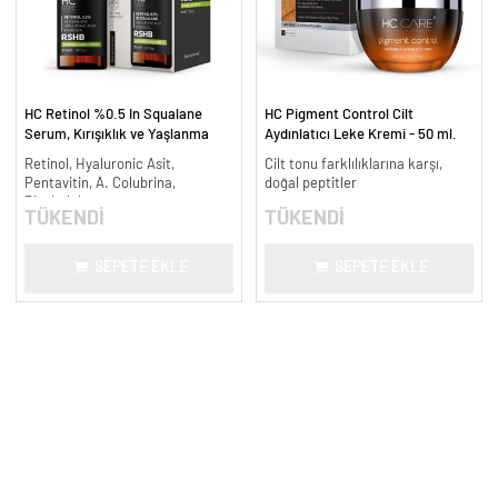
HC Retinol %0.5 In Squalane
HC Pigment Control Cilt
Serum, Kırışıklık ve Yaşlanma
Aydınlatıcı Leke Kremi - 50 ml.
Karşıtı - 30 ml.
Retinol, Hyaluronic Asit,
Cilt tonu farklılıklarına karşı,
Pentavitin, A. Colubrina,
doğal peptitler
Bisabolol
TÜKENDİ
TÜKENDİ
SEPETE EKLE
SEPETE EKLE