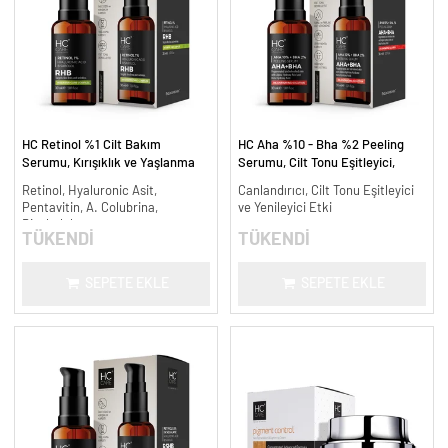
HC Retinol %1 Cilt Bakım
HC Aha %10 - Bha %2 Peeling
Serumu, Kırışıklık ve Yaşlanma
Serumu, Cilt Tonu Eşitleyici,
Karşıtı - 30 ml.
Canlandırıcı - 30 ml.
Retinol, Hyaluronic Asit,
Canlandırıcı, Cilt Tonu Eşitleyici
Pentavitin, A. Colubrina,
ve Yenileyici Etki
Bisabolol
TÜKENDİ
TÜKENDİ
SEPETE EKLE
SEPETE EKLE