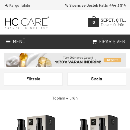
Kargo Takibi
Sipariş ve Destek Hattı: 444 3 914
SEPET:
0
TL.
0
Toplam
0
Ürün
MENÜ
SIPARIŞ VER
Filtrele
Sırala
Toplam 4 ürün