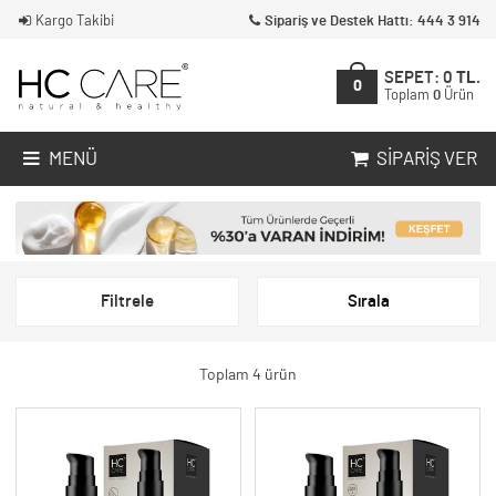
Kargo Takibi
Sipariş ve Destek Hattı: 444 3 914
SEPET:
0
TL.
0
Toplam
0
Ürün
MENÜ
SIPARIŞ VER
Filtrele
Sırala
Toplam 4 ürün