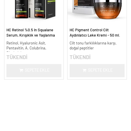
HC Retinol %0.5 In Squalane
HC Pigment Control Cilt
Serum, Kırışıklık ve Yaşlanma
Aydınlatıcı Leke Kremi - 50 ml.
Karşıtı - 30 ml.
Retinol, Hyaluronic Asit,
Cilt tonu farklılıklarına karşı,
Pentavitin, A. Colubrina,
doğal peptitler
Bisabolol
TÜKENDİ
TÜKENDİ
SEPETE EKLE
SEPETE EKLE