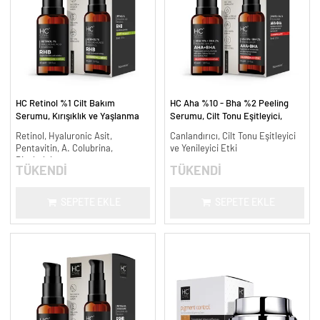
HC Retinol %1 Cilt Bakım
HC Aha %10 - Bha %2 Peeling
Serumu, Kırışıklık ve Yaşlanma
Serumu, Cilt Tonu Eşitleyici,
Karşıtı - 30 ml.
Canlandırıcı - 30 ml.
Retinol, Hyaluronic Asit,
Canlandırıcı, Cilt Tonu Eşitleyici
Pentavitin, A. Colubrina,
ve Yenileyici Etki
Bisabolol
TÜKENDİ
TÜKENDİ
SEPETE EKLE
SEPETE EKLE