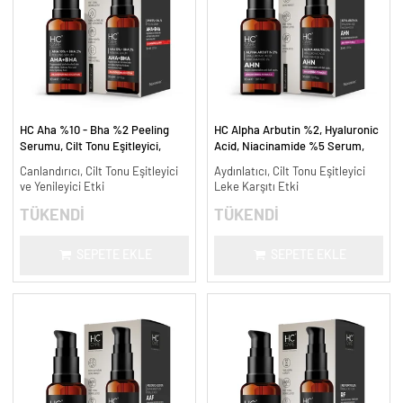
HC Aha %10 - Bha %2 Peeling
HC Alpha Arbutin %2, Hyaluronic
Serumu, Cilt Tonu Eşitleyici,
Acid, Niacinamide %5 Serum,
Canlandırıcı - 30 ml.
Leke Karşıtı ve Aydınlatıcı - 30
Canlandırıcı, Cilt Tonu Eşitleyici
Aydınlatıcı, Cilt Tonu Eşitleyici
ml.
ve Yenileyici Etki
Leke Karşıtı Etki
TÜKENDİ
TÜKENDİ
SEPETE EKLE
SEPETE EKLE