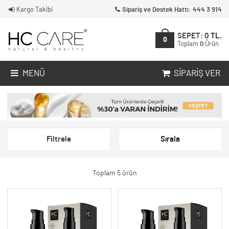
Kargo Takibi
Sipariş ve Destek Hattı: 444 3 914
SEPET:
0
TL.
0
Toplam
0
Ürün
MENÜ
SIPARIŞ VER
Filtrele
Sırala
Toplam 5 ürün