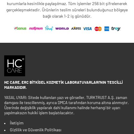
kurumlarla kesinlikle paylaşılmaz. Tüm işlemler 256 bit şifrelenerek
gerçekleşmektedir. Ürünlerin teslim süreleri bulunduğunuz bölgeye
bağlı olarak 1-2 iş günüdür.
HC CARE, ERC BITKISEL KOZMETIK LABORATUVARLARI'NIN TESCILLI
MARKASIDIR.
YASAL UYARI: Sitede kullanılan yazı ve görseller, TURKTRUST A.Ş. zaman
damgası ile tescillenmiş, ayrıca DMCA tarafından koruma altına alınmıştır.
Üzerinde değişiklik yapılarak dahi kullanımı halinde herhangi bir uyarı
yapılmaksızın hukiki işlem başlatılacaktır.
İletişim
Gizlilik ve Güvenlik Politikası