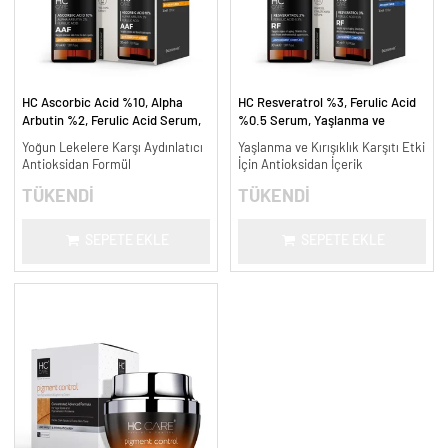
HC Ascorbic Acid %10, Alpha
HC Resveratrol %3, Ferulic Acid
Arbutin %2, Ferulic Acid Serum,
%0.5 Serum, Yaşlanma ve
Koyu ve Yoğun Leke Karşıtı - 30
Kırışıklık Karşıtı - 30 ml.
Yoğun Lekelere Karşı Aydınlatıcı
Yaşlanma ve Kırışıklık Karşıtı Etki
ml.
Antioksidan Formül
İçin Antioksidan İçerik
TÜKENDİ
TÜKENDİ
SEPETE EKLE
SEPETE EKLE