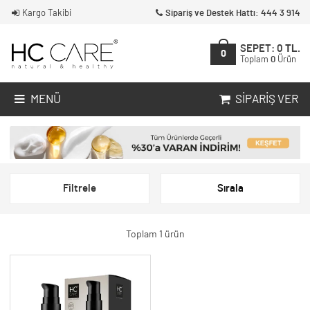
Kargo Takibi
Sipariş ve Destek Hattı: 444 3 914
SEPET:
0
TL.
0
Toplam
0
Ürün
MENÜ
SIPARIŞ VER
Filtrele
Sırala
Toplam 1 ürün