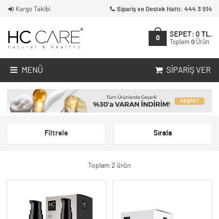
Kargo Takibi
Sipariş ve Destek Hattı: 444 3 914
SEPET:
0
TL.
0
Toplam
0
Ürün
MENÜ
SIPARIŞ VER
Filtrele
Sırala
Toplam 2 ürün