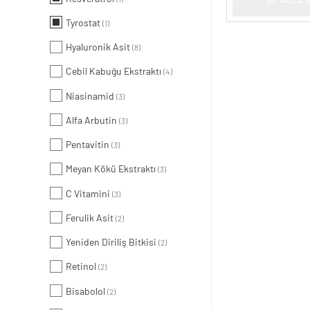
Tyrostat
(1)
Hyaluronik Asit
(8)
Cebil Kabuğu Ekstraktı
(4)
Niasinamid
(3)
Alfa Arbutin
(3)
Pentavitin
(3)
Meyan Kökü Ekstraktı
(3)
C Vitamini
(3)
Ferulik Asit
(2)
Yeniden Diriliş Bitkisi
(2)
Retinol
(2)
Bisabolol
(2)