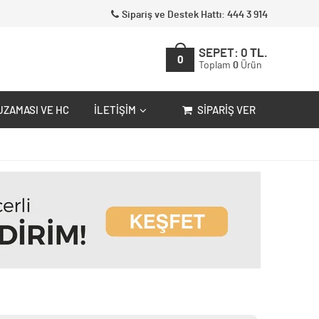
Sipariş ve Destek Hattı: 444 3 914
SEPET:
0
TL.
0
Toplam
0
Ürün
UZAMASI VE HC
İLETIŞIM
SIPARIŞ VER