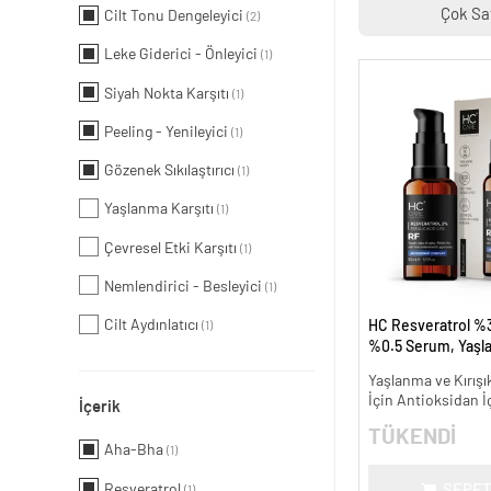
Çok Sa
Cilt Tonu Dengeleyici
(2)
Leke Giderici - Önleyici
(1)
Siyah Nokta Karşıtı
(1)
Peeling - Yenileyici
(1)
Gözenek Sıkılaştırıcı
(1)
Yaşlanma Karşıtı
(1)
Çevresel Etki Karşıtı
(1)
Nemlendirici - Besleyici
(1)
Cilt Aydınlatıcı
HC Resveratrol %3
(1)
%0.5 Serum, Yaşl
Kırışıklık Karşıtı - 
Yaşlanma ve Kırışık
İçin Antioksidan İ
İçerik
TÜKENDİ
Aha-Bha
(1)
Resveratrol
SEPET
(1)