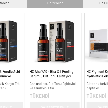
tanlar
En Yeniler
En Dü
, Ferulic Acid
HC Aha %10 - Bha %2 Peeling
HC Pigment Con
anma ve
Serumu, Cilt Tonu Eşitleyici,
Aydınlatıcı Le
30 ml.
Canlandırıcı - 30 ml.
lık Karşıtı Etki
Canlandırıcı, Cilt Tonu Eşitleyici
Cilt tonu farklı
çerik
ve Yenileyici Etki
peptitler
TÜKENDİ
TÜKENDİ
E EKLE
SEPETE EKLE
SE