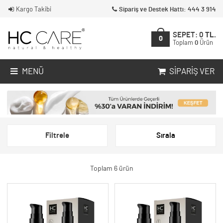
Kargo Takibi
Sipariş ve Destek Hattı: 444 3 914
SEPET:
0
TL.
0
Toplam
0
Ürün
MENÜ
SIPARIŞ VER
Filtrele
Sırala
Toplam 6 ürün