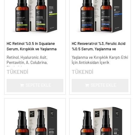
HC Retinol %0.5 In Squalane
HC Resveratrol %3, Ferulic Acid
Serum, Kırışıklık ve Yaşlanma
%0.5 Serum, Yaşlanma ve
Karşıtı - 30 ml.
Kırışıklık Karşıtı - 30 ml.
Retinol, Hyaluronic Asit,
Yaşlanma ve Kırışıklık Karşıtı Etki
Pentavitin, A. Colubrina,
İçin Antioksidan İçerik
Bisabolol
TÜKENDİ
TÜKENDİ
SEPETE EKLE
SEPETE EKLE