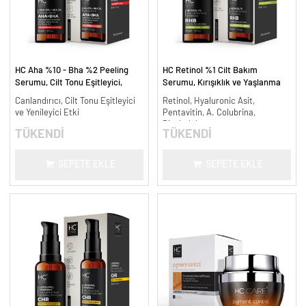
HC Aha %10 - Bha %2 Peeling
HC Retinol %1 Cilt Bakım
Serumu, Cilt Tonu Eşitleyici,
Serumu, Kırışıklık ve Yaşlanma
Canlandırıcı - 30 ml.
Karşıtı - 30 ml.
Canlandırıcı, Cilt Tonu Eşitleyici
Retinol, Hyaluronic Asit,
ve Yenileyici Etki
Pentavitin, A. Colubrina,
Bisabolol
TÜKENDİ
TÜKENDİ
SEPETE EKLE
SEPETE EKLE