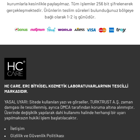
kurumlarla kesinlikle paylaşılmaz. Tüm işlemler 256 bit şifrelenerek
gerçekleşmektedir. Ürünlerin teslim süreleri bulunduğunuz bölgeye
bağlı olarak 1-2 iş günüdür.
HC CARE, ERC BITKISEL KOZMETIK LABORATUVARLARI'NIN TESCILLI
MARKASIDIR.
YASAL UYARI: Sitede kullanılan yazı ve görseller, TURKTRUST A.Ş. zaman
damgası ile tescillenmiş, ayrıca DMCA tarafından koruma altına alınmıştır.
Üzerinde değişiklik yapılarak dahi kullanımı halinde herhangi bir uyarı
yapılmaksızın hukiki işlem başlatılacaktır.
İletişim
Gizlilik ve Güvenlik Politikası